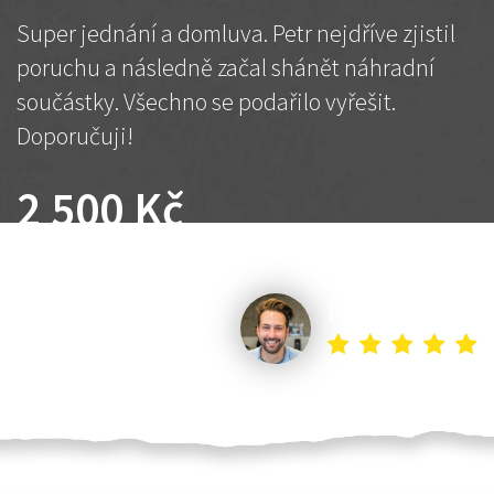
Super jednání a domluva. Petr nejdříve zjistil
poruchu a následně začal shánět náhradní
součástky. Všechno se podařilo vyřešit.
Doporučuji!
2 500 Kč
Dohodnutá cena
Petr K.