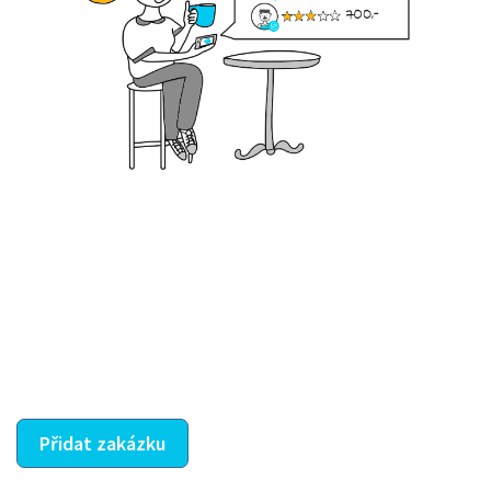
Krok III. - Hodnocení
Vybraný šikula vaše zadání po domluvě a v souladu s
jeho nabídkou vyřeší. Po splnění úkolu mu náleží
dohodnutá odměna. Zda proběhlo vše jak mělo, se
ostatní dozví z vašeho vzájemného hodnocení. A
máte vyřešeno :-)
Přidat zakázku