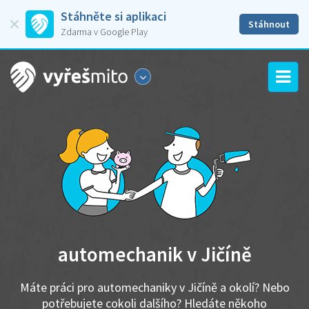
Stáhněte si aplikaci
Stáhnout
Zdarma v Google Play
automechanik v Jičíně
Máte práci pro automechaniky v Jičíně a okolí? Nebo
potřebujete cokoli dalšího? Hledáte někoho