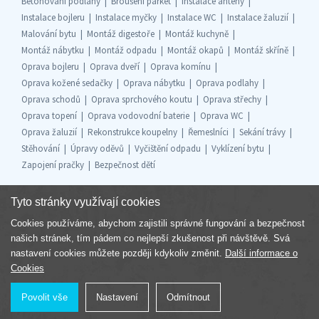
Betonování podlahy
Broušení parket
Instalace antény
Instalace bojleru
Instalace myčky
Instalace WC
Instalace žaluzií
Malování bytu
Montáž digestoře
Montáž kuchyně
Montáž nábytku
Montáž odpadu
Montáž okapů
Montáž skříně
Oprava bojleru
Oprava dveří
Oprava komínu
Oprava kožené sedačky
Oprava nábytku
Oprava podlahy
Oprava schodů
Oprava sprchového koutu
Oprava střechy
Oprava topení
Oprava vodovodní baterie
Oprava WC
Oprava žaluzií
Rekonstrukce koupelny
Řemeslníci
Sekání trávy
Stěhování
Úpravy oděvů
Vyčištění odpadu
Vyklízení bytu
Zapojení pračky
Bezpečnost dětí
Tyto stránky využívají cookies
Cookies používáme, abychom zajistili správné fungování a bezpečnost
Součást skupiny
našich stránek, tím pádem co nejlepší zkušenost při návštěvě. Svá
nastavení cookies můžete později kdykoliv změnit.
Další informace o
Cookies
Povolit vše
Nastavení
Odmítnout