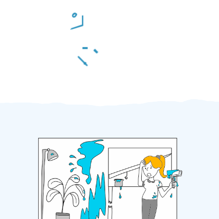
Odměna po práci
Za 2 minuty