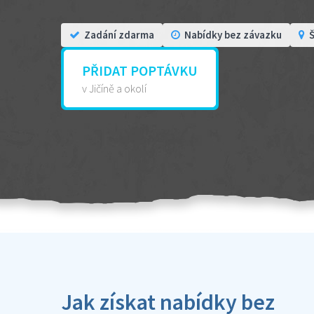
Zadání zdarma
Nabídky bez závazku
Š
PŘIDAT POPTÁVKU
v Jičíně a okolí
Jak získat nabídky bez