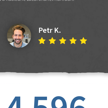
Petr K.
4 596