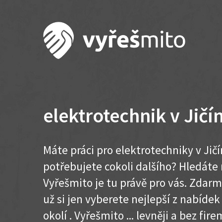
elektrotechnik v Jičí
Máte práci pro elektrotechniky v Jič
potřebujete cokoli dalšího? Hledát
Vyřešmito je tu právě pro vás. Zdar
už si jen vyberete nejlepší z nabídek
okolí . Vyřešmito ... levněji a bez firem