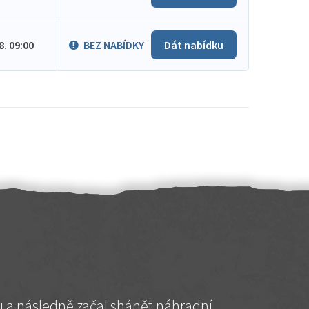
.8. 09:00
BEZ NABÍDKY
Dát nabídku
hu a následně začal shánět náhradní