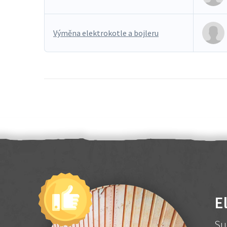
Výměna elektrokotle a bojleru
E
Su