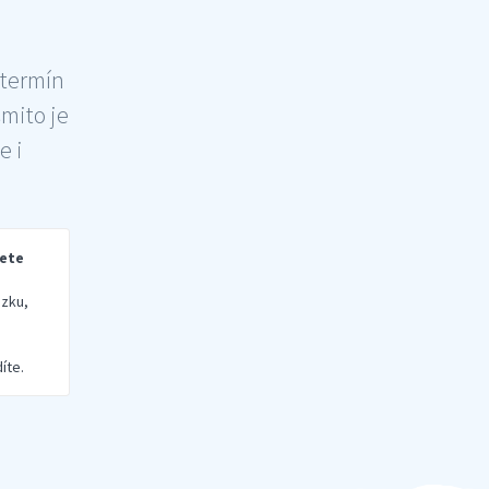
 termín
šmito je
e i
rete
zku,
íte.