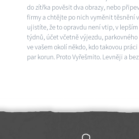
do zítřka pověsit dva obrazy, nebo připev
firmy a chtějte po nich vyměnit těsnění v
ujistíte, že to opravdu není vtip, v lepš
týdnů, účet včetně výjezdu, parkovného a
ve vašem okolí někdo, kdo takovou práci
par korun. Proto Vyřešmito. Levněji a bez