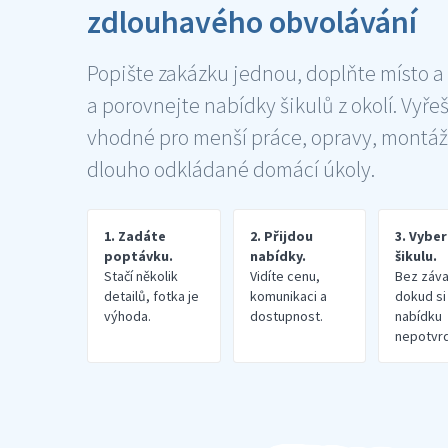
zdlouhavého obvolávání
Popište zakázku jednou, doplňte místo a
a porovnejte nabídky šikulů z okolí. Vyře
vhodné pro menší práce, opravy, montáž
dlouho odkládané domácí úkoly.
1. Zadáte
2. Přijdou
3. Vybe
poptávku.
nabídky.
šikulu.
Stačí několik
Vidíte cenu,
Bez záva
detailů, fotka je
komunikaci a
dokud si
výhoda.
dostupnost.
nabídku
nepotvrd