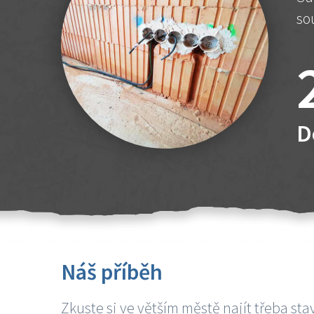
so
D
Náš příběh
Zkuste si ve větším městě najít třeba sta