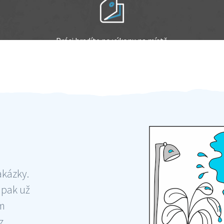
Práci hradíte po výkonu na místě
Odměna po práci
akázky.
 pak už
ám
 ,