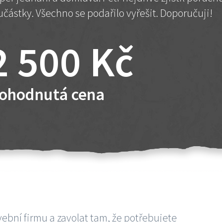
učástky. Všechno se podařilo vyřešit. Doporučuji!
2 500 Kč
ohodnutá cena
vební firmu a zavolat tam, že potřebujete