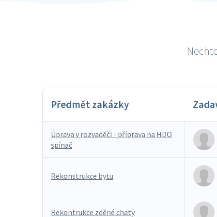
Nechte 
Předmět zakázky
Zada
Úprava v rozvaděči - příprava na HDO
spínač
Rekonstrukce bytu
Rekontrukce zděné chaty