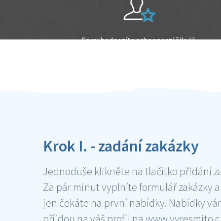
Sami hodnotíte schopnosti šikulů
Ověření šikulové
Krok I. - zadání zakázky
Jednoduše klikněte na tlačítko přidání z
Za pár minut vyplníte formulář zakázky a
jen čekáte na první nabídky. Nabídky v
příjdou na váš profil na www.vyresmito.cz