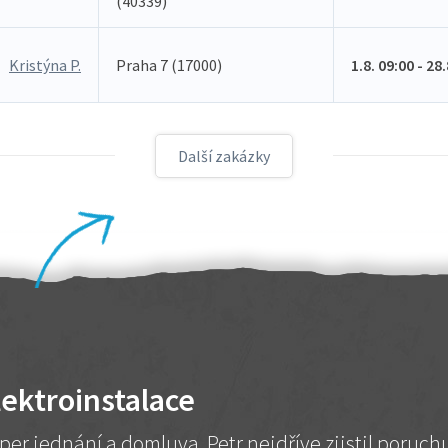
(40339)
Kristýna P.
Praha 7 (17000)
1.8. 09:00 - 28
Další zakázky
lektroinstalace
per jednání a domluva. Petr nejdříve zjistil poruc