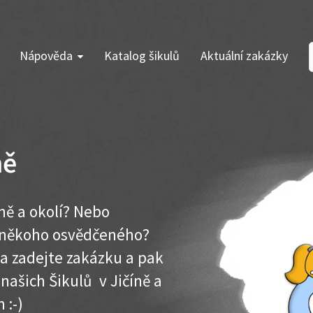
Nápověda
Katalog šikulů
Aktuální zakázky
ně
íně a okolí? Nebo
e někoho osvědčeného?
ma zadejte zakázku a pak
 našich Šikulů v Jičíně a
 :-)