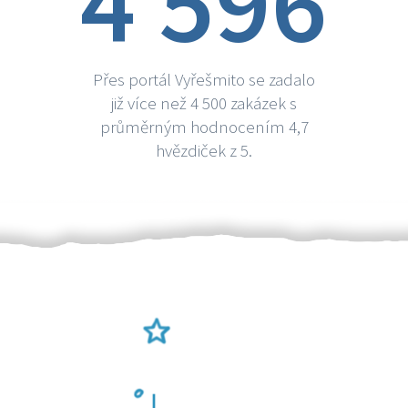
4 596
Přes portál Vyřešmito se zadalo
již více než 4 500 zakázek s
průměrným hodnocením 4,7
hvězdiček z 5.
Ověření šikulové
Odměna po práci