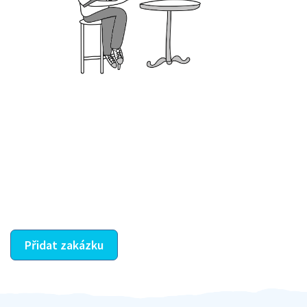
Krok III. - Hodnocení
Vybraný šikula vaše zadání po domluvě a v souladu s
jeho nabídkou vyřeší. Po splnění úkolu mu náleží
dohodnutá odměna. Zda proběhlo vše jak mělo, se
ostatní dozví z vašeho vzájemného hodnocení. A
máte vyřešeno :-)
Přidat zakázku