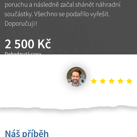
poruchu a následně začal shánět náhradní
součástky. Všechno se podařilo vyřešit.
Doporučuji!
2 500 Kč
Dohodnutá cena
Petr K.
Náš příběh