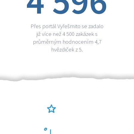
4 596
Přes portál Vyřešmito se zadalo
již více než 4 500 zakázek s
průměrným hodnocením 4,7
hvězdiček z 5.
Ověření šikulové
Odměna po práci