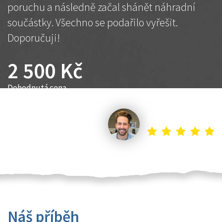
poruchu a následně začal shánět náhradní
součástky. Všechno se podařilo vyřešit.
Doporučuji!
2 500 Kč
Dohodnutá cena
Petr K.
Náš příběh