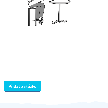
Krok III. - Hodnocení
Vybraný šikula vaše zadání po domluvě a v souladu s
jeho nabídkou vyřeší. Po splnění úkolu mu náleží
dohodnutá odměna. Zda proběhlo vše jak mělo, se
ostatní dozví z vašeho vzájemného hodnocení. A
máte vyřešeno :-)
Přidat zakázku