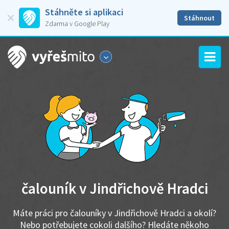
Stáhněte si aplikaci
Stáhnout
Zdarma v Google Play
čalouník v Jindřichově Hradci
Máte práci pro čalouníky v Jindřichově Hradci a okolí?
Nebo potřebujete cokoli dalšího? Hledáte někoho