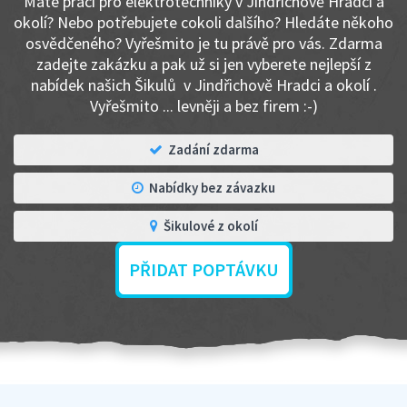
Máte práci pro elektrotechniky v Jindřichově Hradci a
okolí? Nebo potřebujete cokoli dalšího? Hledáte někoho
osvědčeného? Vyřešmito je tu právě pro vás. Zdarma
zadejte zakázku a pak už si jen vyberete nejlepší z
nabídek našich Šikulů v Jindřichově Hradci a okolí .
Vyřešmito ... levněji a bez firem :-)
Zadání zdarma
Nabídky bez závazku
Šikulové z okolí
PŘIDAT POPTÁVKU