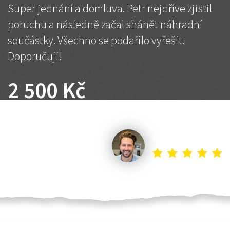
Super jednání a domluva. Petr nejdříve zjistil
poruchu a následně začal shánět náhradní
součástky. Všechno se podařilo vyřešit.
Doporučuji!
2 500 Kč
Dohodnutá cena
Petr K.