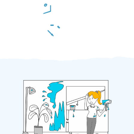
Odměna po práci
Za 2 minuty