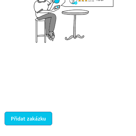
Krok III. - Hodnocení
Vybraný šikula vaše zadání po domluvě a v souladu s
jeho nabídkou vyřeší. Po splnění úkolu mu náleží
dohodnutá odměna. Zda proběhlo vše jak mělo, se
ostatní dozví z vašeho vzájemného hodnocení. A
máte vyřešeno :-)
Přidat zakázku