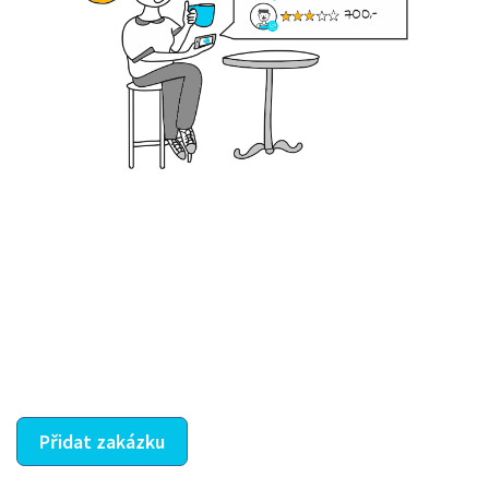
Krok III. - Hodnocení
Vybraný šikula vaše zadání po domluvě a v souladu s
jeho nabídkou vyřeší. Po splnění úkolu mu náleží
dohodnutá odměna. Zda proběhlo vše jak mělo, se
ostatní dozví z vašeho vzájemného hodnocení. A
máte vyřešeno :-)
Přidat zakázku