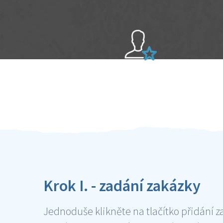
Sami hodnotíte schopnosti šikulů
Ověření šikulové
Krok I. - zadání zakázky
Jednoduše klikněte na tlačítko přidání z