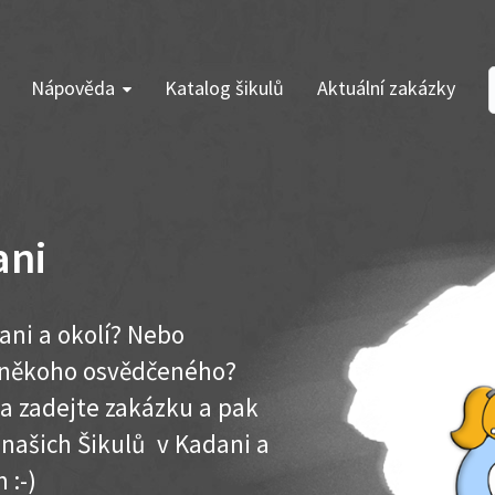
Nápověda
Katalog šikulů
Aktuální zakázky
ani
ani a okolí? Nebo
e někoho osvědčeného?
ma zadejte zakázku a pak
k našich Šikulů v Kadani a
 :-)