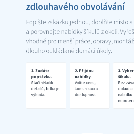
zdlouhavého obvolávání
Popište zakázku jednou, doplňte místo a
a porovnejte nabídky šikulů z okolí. Vyře
vhodné pro menší práce, opravy, montáž
dlouho odkládané domácí úkoly.
1. Zadáte
2. Přijdou
3. Vybe
poptávku.
nabídky.
šikulu.
Stačí několik
Vidíte cenu,
Bez záva
detailů, fotka je
komunikaci a
dokud si
výhoda.
dostupnost.
nabídku
nepotvrd