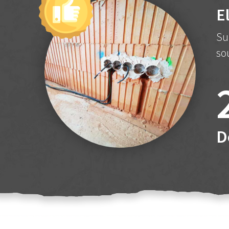
E
Su
so
D