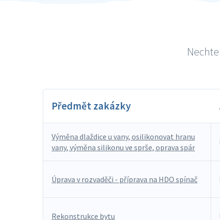
Nechte 
Předmět zakázky
Výměna dlaždice u vany, osilikonovat hranu
vany, výměna silikonu ve sprše, oprava spár
Úprava v rozvaděči - příprava na HDO spínač
Rekonstrukce bytu