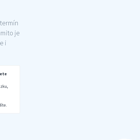
 termín
šmito je
e i
rete
zku,
íte.