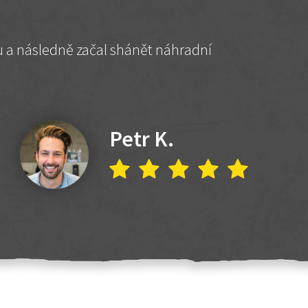
hu a následně začal shánět náhradní
Petr K.