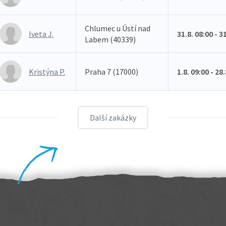
Chlumec u Ústí nad
Iveta J.
31.8. 08:00 - 3
Labem (40339)
Kristýna P.
Praha 7 (17000)
1.8. 09:00 - 28
Další zakázky