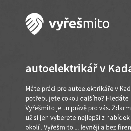
autoelektrikář v Kad
Máte práci pro autoelektrikáře v Kad
potřebujete cokoli dalšího? Hledát
Vyřešmito je tu právě pro vás. Zdar
už si jen vyberete nejlepší z nabíde
okolí . Vyřešmito ... levněji a bez firem