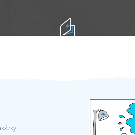
Práci hradíte po výkonu na místě
Odměna po práci
akázky.