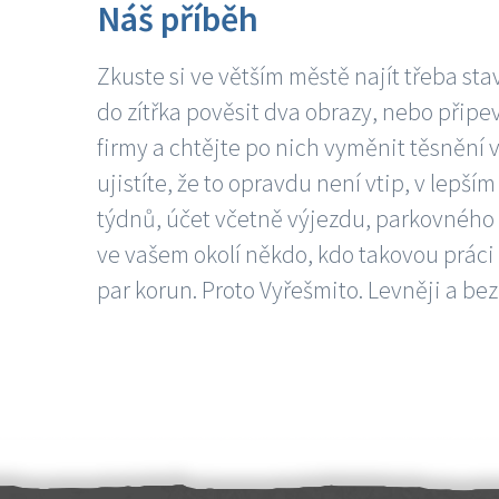
Náš příběh
Zkuste si ve větším městě najít třeba sta
do zítřka pověsit dva obrazy, nebo připev
firmy a chtějte po nich vyměnit těsnění v
ujistíte, že to opravdu není vtip, v lepš
týdnů, účet včetně výjezdu, parkovného a
ve vašem okolí někdo, kdo takovou práci
par korun. Proto Vyřešmito. Levněji a bez