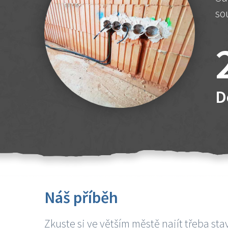
so
D
Náš příběh
Zkuste si ve větším městě najít třeba sta