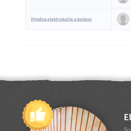
Výměna elektrokotle a bojleru
E
Su