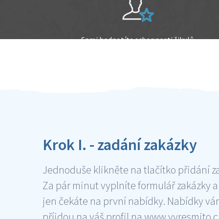
Sami hodnotíte schopnosti šikulů
Ověření šikulové
Krok I. - zadání zakázky
Jednoduše klikněte na tlačítko přidání z
Za pár minut vyplníte formulář zakázky a
jen čekáte na první nabídky. Nabídky v
příjdou na váš profil na www.vyresmito.cz