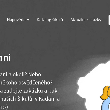
Nápověda
Katalog šikulů
Aktuální zakázky
ani
ani a okolí? Nebo
e někoho osvědčeného?
ma zadejte zakázku a pak
k našich Šikulů v Kadani a
 :-)