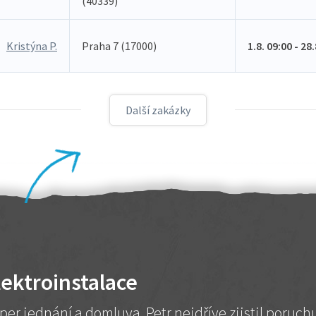
(40339)
Kristýna P.
Praha 7 (17000)
1.8. 09:00 - 28
Další zakázky
lektroinstalace
per jednání a domluva. Petr nejdříve zjistil poruc