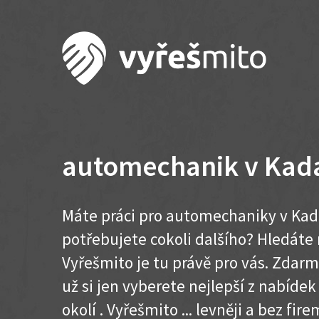
automechanik v Kad
Máte práci pro automechaniky v Kad
potřebujete cokoli dalšího? Hledát
Vyřešmito je tu právě pro vás. Zdar
už si jen vyberete nejlepší z nabíde
okolí . Vyřešmito ... levněji a bez firem