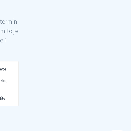
 termín
šmito je
e i
rete
zku,
íte.