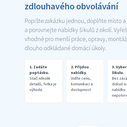
zdlouhavého obvolávání
Popište zakázku jednou, doplňte místo a
a porovnejte nabídky šikulů z okolí. Vyře
vhodné pro menší práce, opravy, montáž
dlouho odkládané domácí úkoly.
1. Zadáte
2. Přijdou
3. Vybe
poptávku.
nabídky.
šikulu.
Stačí několik
Vidíte cenu,
Bez záva
detailů, fotka je
komunikaci a
dokud si
výhoda.
dostupnost.
nabídku
nepotvrd