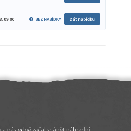
.8. 09:00
BEZ NABÍDKY
Dát nabídku
hu a následně začal shánět náhradní