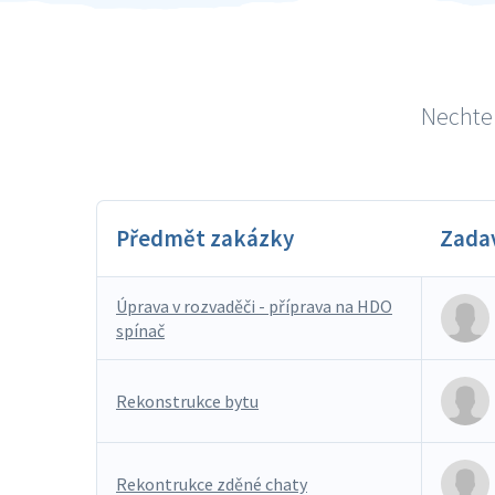
Nechte 
Předmět zakázky
Zada
Úprava v rozvaděči - příprava na HDO
spínač
Rekonstrukce bytu
Rekontrukce zděné chaty