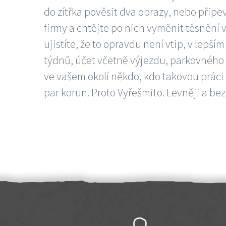
do zítřka pověsit dva obrazy, nebo připev
firmy a chtějte po nich vyměnit těsnění v
ujistíte, že to opravdu není vtip, v lepš
týdnů, účet včetně výjezdu, parkovného a
ve vašem okolí někdo, kdo takovou práci
par korun. Proto Vyřešmito. Levněji a bez