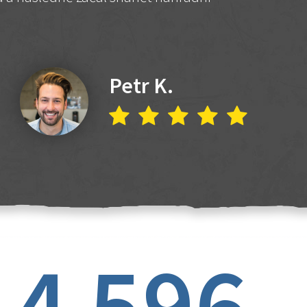
Petr K.
4 596