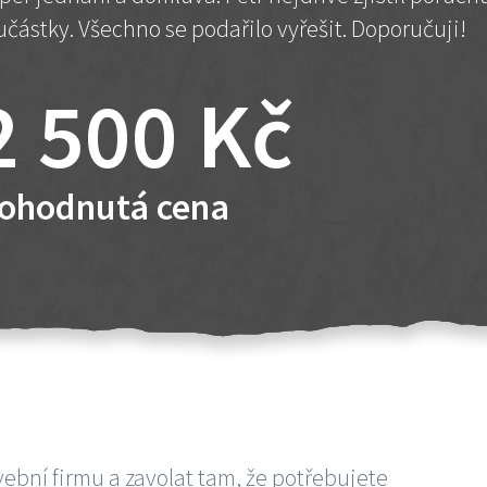
učástky. Všechno se podařilo vyřešit. Doporučuji!
2 500 Kč
ohodnutá cena
vební firmu a zavolat tam, že potřebujete