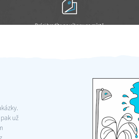
Práci hradíte po výkonu na místě
Odměna po práci
akázky.
 pak už
ám
 ,