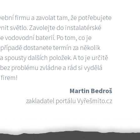
vební firmu a zavolat tam, že potřebujete
nit světlo. Zavolejte do instalatérské
e vodovodní baterií. Po tom, co je
ím případě dostanete termín za několik
 spousty dalších položek. A to je určitě
 bez problému zvládne a rád si vydělá
 firem!
Martin Bedroš
zakladatel portálu Vyřešmito.cz