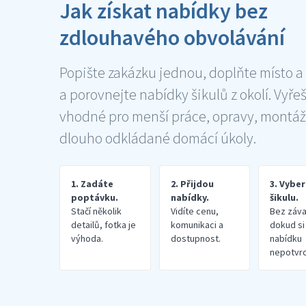
Jak získat nabídky bez
zdlouhavého obvolávání
Popište zakázku jednou, doplňte místo a
a porovnejte nabídky šikulů z okolí. Vyře
vhodné pro menší práce, opravy, montáž
dlouho odkládané domácí úkoly.
1. Zadáte
2. Přijdou
3. Vybe
poptávku.
nabídky.
šikulu.
Stačí několik
Vidíte cenu,
Bez záva
detailů, fotka je
komunikaci a
dokud si
výhoda.
dostupnost.
nabídku
nepotvrd