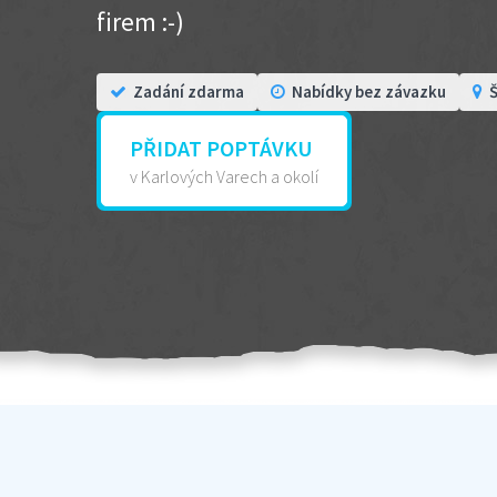
firem :-)
Zadání zdarma
Nabídky bez závazku
Š
PŘIDAT POPTÁVKU
v Karlových Varech a okolí