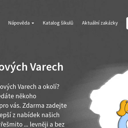
Nápověda
Katalog šikulů
Aktuální zakázky
ových Varech
ových Varech a okolí?
ledáte někoho
pro vás. Zdarma zadejte
lepší z nabídek našich
řešmito ... levněji a bez