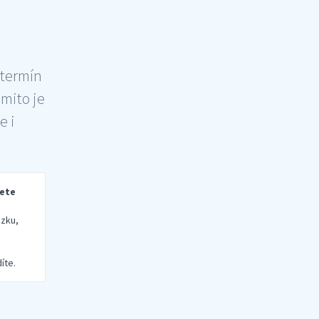
 termín
šmito je
e i
rete
zku,
íte.