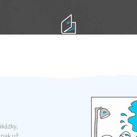
Práci hradíte po výkonu na místě
Odměna po práci
akázky.
 pak už