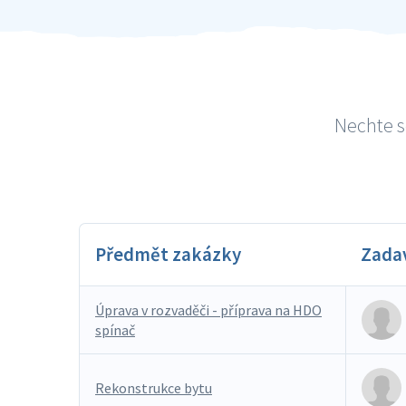
Nechte s
Předmět zakázky
Zada
Úprava v rozvaděči - příprava na HDO
spínač
Rekonstrukce bytu