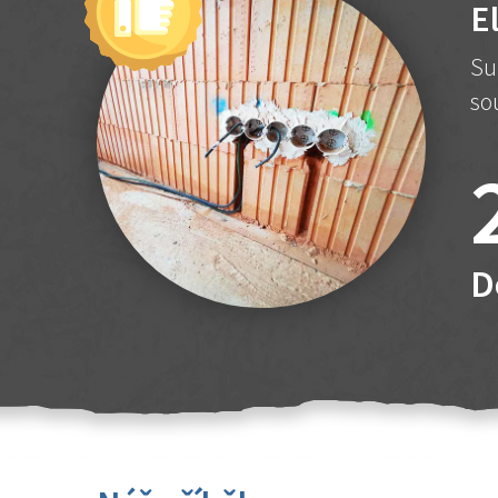
E
Su
so
D