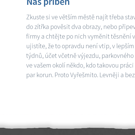
Náš příběh
Zkuste si ve větším městě najít třeba sta
do zítřka pověsit dva obrazy, nebo připev
firmy a chtějte po nich vyměnit těsnění v
ujistíte, že to opravdu není vtip, v lepš
týdnů, účet včetně výjezdu, parkovného a
ve vašem okolí někdo, kdo takovou práci
par korun. Proto Vyřešmito. Levněji a bez