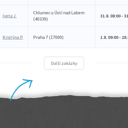
Chlumec u Ústí nad Labem
Iveta J.
31.8. 08:00 - 3
(40339)
Kristýna P.
Praha 7 (17000)
1.8. 09:00 - 28
Další zakázky