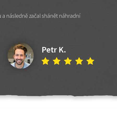
hu a následně začal shánět náhradní
Petr K.