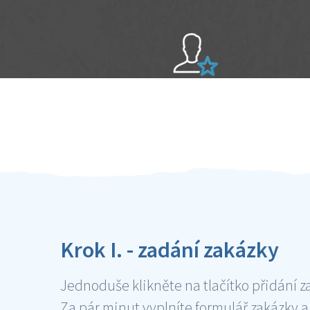
Sami hodnotíte schopnosti šikulů
Ověření šikulové
Krok I. - zadání zakázky
Jednoduše klikněte na tlačítko přidání z
Za pár minut vyplníte formulář zakázky a