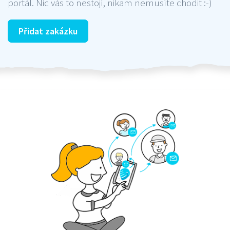
portál. Nic vás to nestojí, nikam nemusíte chodit :-)
Přidat zakázku