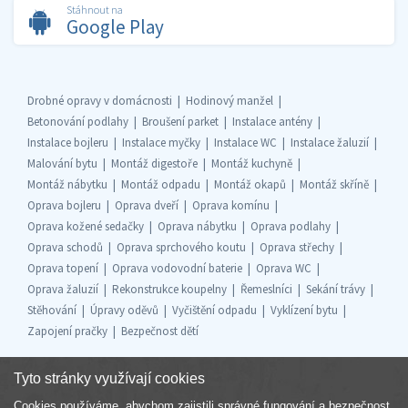
Stáhnout na
Google Play
Drobné opravy v domácnosti
Hodinový manžel
Betonování podlahy
Broušení parket
Instalace antény
Instalace bojleru
Instalace myčky
Instalace WC
Instalace žaluzií
Malování bytu
Montáž digestoře
Montáž kuchyně
Montáž nábytku
Montáž odpadu
Montáž okapů
Montáž skříně
Oprava bojleru
Oprava dveří
Oprava komínu
Oprava kožené sedačky
Oprava nábytku
Oprava podlahy
Oprava schodů
Oprava sprchového koutu
Oprava střechy
Oprava topení
Oprava vodovodní baterie
Oprava WC
Oprava žaluzií
Rekonstrukce koupelny
Řemeslníci
Sekání trávy
Stěhování
Úpravy oděvů
Vyčištění odpadu
Vyklízení bytu
Zapojení pračky
Bezpečnost dětí
Tyto stránky využívají cookies
Cookies používáme, abychom zajistili správné fungování a bezpečnost