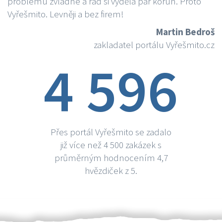
problému zvládne a rád si vydělá par korun. Proto
Vyřešmito. Levněji a bez firem!
Martin Bedroš
zakladatel portálu Vyřešmito.cz
4 596
Přes portál Vyřešmito se zadalo
již více než 4 500 zakázek s
průměrným hodnocením 4,7
hvězdiček z 5.