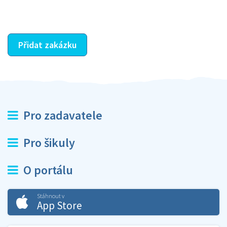
ostatní dozví z vašeho vzájemného hodnocení. A
máte vyřešeno :-)
Přidat zakázku
Pro zadavatele
Pro šikuly
O portálu
Stáhnout v
App Store