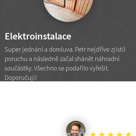
Elektroinstalace
Super jednání a domluva. Petr nejdříve zjistil
poruchu a následně začal shánět náhradní
součástky. Všechno se podařilo vyřešit.
Doporučuji!
2 500 Kč
Dohodnutá cena
Petr K.