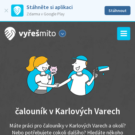
Stáhněte si aplikaci
Stáhnout
Zdarma v Google Play
čalouník v Karlových Varech
Máte práci pro čalouníky v Karlových Varech a okolí?
Nebo potřebujete cokoli dalšího? Hledáte někoho