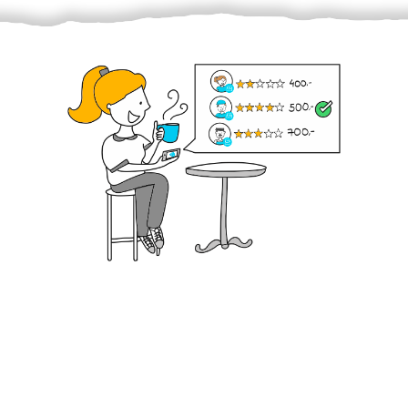
Krok III. - Hodnocení
Vybraný šikula vaše zadání po domluvě a v souladu s
jeho nabídkou vyřeší. Po splnění úkolu mu náleží
dohodnutá odměna. Zda proběhlo vše jak mělo, se