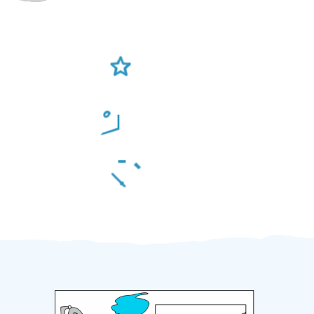
Ověření šikulové
Odměna po práci
Za 2 minuty