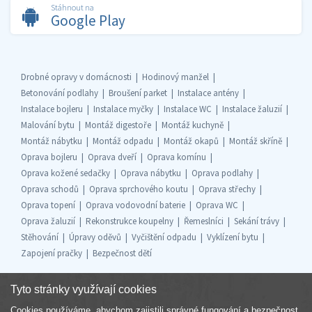
Stáhnout na
Google Play
Drobné opravy v domácnosti
Hodinový manžel
Betonování podlahy
Broušení parket
Instalace antény
Instalace bojleru
Instalace myčky
Instalace WC
Instalace žaluzií
Malování bytu
Montáž digestoře
Montáž kuchyně
Montáž nábytku
Montáž odpadu
Montáž okapů
Montáž skříně
Oprava bojleru
Oprava dveří
Oprava komínu
Oprava kožené sedačky
Oprava nábytku
Oprava podlahy
Oprava schodů
Oprava sprchového koutu
Oprava střechy
Oprava topení
Oprava vodovodní baterie
Oprava WC
Oprava žaluzií
Rekonstrukce koupelny
Řemeslníci
Sekání trávy
Stěhování
Úpravy oděvů
Vyčištění odpadu
Vyklízení bytu
Zapojení pračky
Bezpečnost dětí
Tyto stránky využívají cookies
Cookies používáme, abychom zajistili správné fungování a bezpečnost