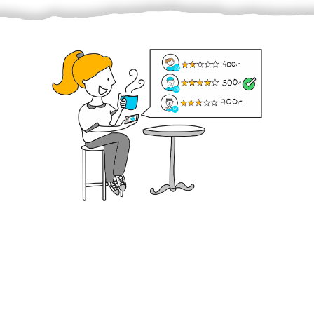
Krok III. - Hodnocení
Vybraný šikula vaše zadání po domluvě a v souladu s
jeho nabídkou vyřeší. Po splnění úkolu mu náleží
dohodnutá odměna. Zda proběhlo vše jak mělo, se