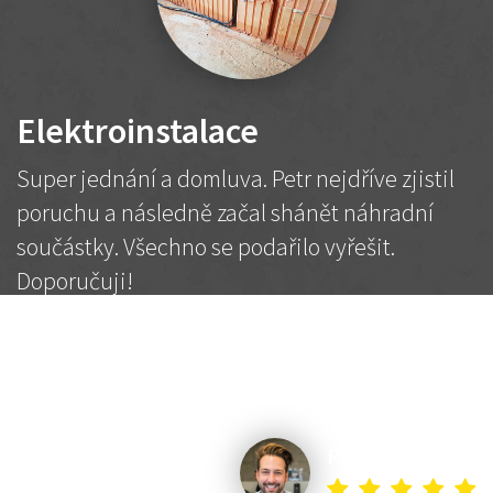
Elektroinstalace
Super jednání a domluva. Petr nejdříve zjistil
poruchu a následně začal shánět náhradní
součástky. Všechno se podařilo vyřešit.
Doporučuji!
2 500 Kč
Dohodnutá cena
Petr K.