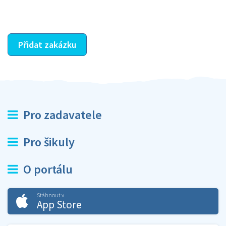
ostatní dozví z vašeho vzájemného hodnocení. A
máte vyřešeno :-)
Přidat zakázku
Pro zadavatele
Pro šikuly
O portálu
Stáhnout v
App Store