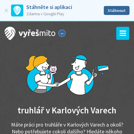
Stáhněte si aplikaci
Stáhnout
Zdarma v Google Play
truhlář v Karlových Varech
Máte práci pro truhláře v Karlových Varech a okolí?
Nebo potřebujete cokoli dalšího? Hledáte někoho