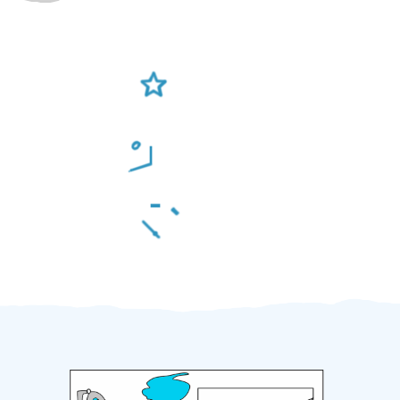
Ověření šikulové
Odměna po práci
Za 2 minuty