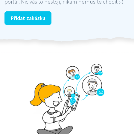
portál. Nic vás to nestojí, nikam nemusíte chodit :-)
Přidat zakázku