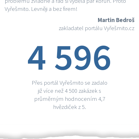
problému zvládne a rád si vydělá par korun. Proto
Vyřešmito. Levněji a bez firem!
Martin Bedroš
zakladatel portálu Vyřešmito.cz
4 596
Přes portál Vyřešmito se zadalo
již více než 4 500 zakázek s
průměrným hodnocením 4,7
hvězdiček z 5.