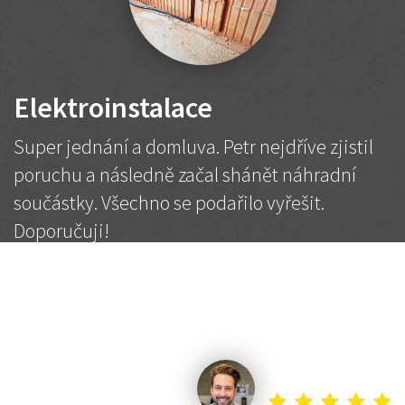
Elektroinstalace
Super jednání a domluva. Petr nejdříve zjistil
poruchu a následně začal shánět náhradní
součástky. Všechno se podařilo vyřešit.
Doporučuji!
2 500 Kč
Dohodnutá cena
Petr K.