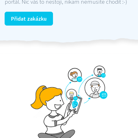
portál. Nic vás to nestojí, nikam nemusíte chodit :-)
Přidat zakázku