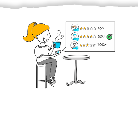
Krok III. - Hodnocení
Vybraný šikula vaše zadání po domluvě a v souladu s
jeho nabídkou vyřeší. Po splnění úkolu mu náleží
dohodnutá odměna. Zda proběhlo vše jak mělo, se