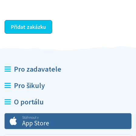
ostatní dozví z vašeho vzájemného hodnocení. A
máte vyřešeno :-)
Přidat zakázku
Pro zadavatele
Pro šikuly
O portálu
Stáhnout v
App Store