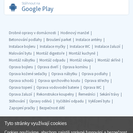
Stáhnout na
Google Play
Drobné opravy v domácnosti
Hodinový manžel
Betonování podlahy
Broušení parket
Instalace antény
Instalace bojleru
Instalace myčky
Instalace WC
Instalace žaluzií
Malování bytu
Montáž digestoře
Montáž kuchyně
Montáž nábytku
Montáž odpadu
Montáž okapů
Montáž skříně
Oprava bojleru
Oprava dveří
Oprava komínu
Oprava kožené sedačky
Oprava nábytku
Oprava podlahy
Oprava schodů
Oprava sprchového koutu
Oprava střechy
Oprava topení
Oprava vodovodní baterie
Oprava WC
Oprava žaluzií
Rekonstrukce koupelny
Řemeslníci
Sekání trávy
Stěhování
Úpravy oděvů
Vyčištění odpadu
Vyklízení bytu
Zapojení pračky
Bezpečnost dětí
Tyto stránky využívají cookies
Cookies používáme, abychom zajistili správné fungování a bezpečnost