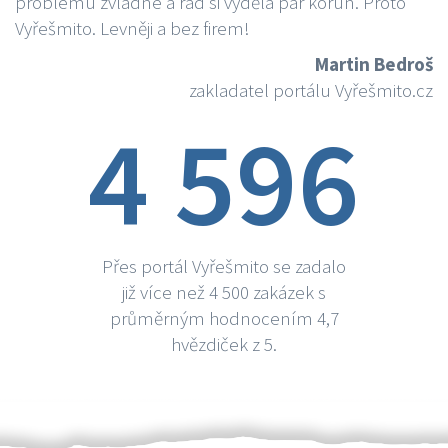
problému zvládne a rád si vydělá par korun. Proto
Vyřešmito. Levněji a bez firem!
Martin Bedroš
zakladatel portálu Vyřešmito.cz
4 596
Přes portál Vyřešmito se zadalo
již více než 4 500 zakázek s
průměrným hodnocením 4,7
hvězdiček z 5.