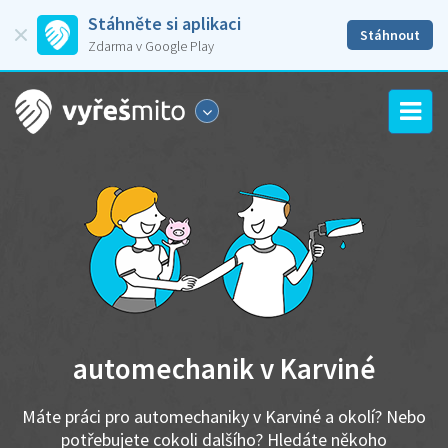
Stáhněte si aplikaci
Stáhnout
Zdarma v Google Play
automechanik v Karviné
Máte práci pro automechaniky v Karviné a okolí? Nebo
potřebujete cokoli dalšího? Hledáte někoho