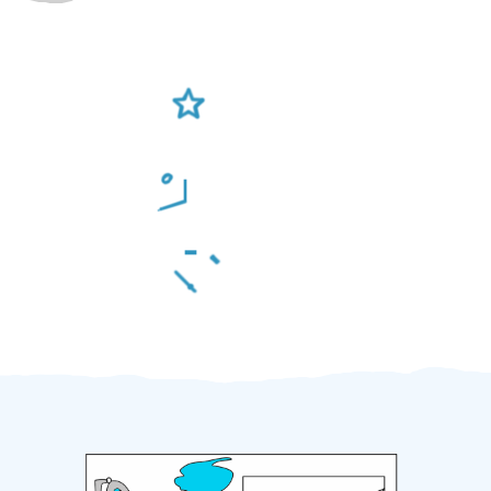
Ověření šikulové
Odměna po práci
Za 2 minuty