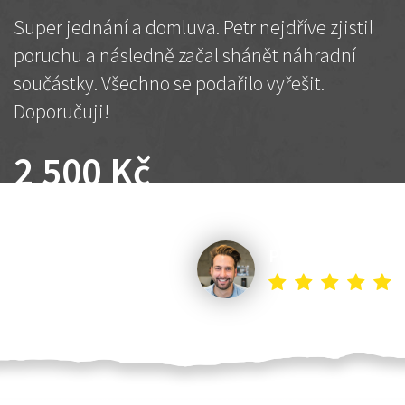
Super jednání a domluva. Petr nejdříve zjistil
poruchu a následně začal shánět náhradní
součástky. Všechno se podařilo vyřešit.
Doporučuji!
2 500 Kč
Dohodnutá cena
Petr K.