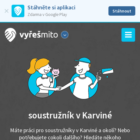
Stáhněte si aplikaci
Stáhnout
Zdarma v Google Play
soustružník v Karviné
Máte práci pro soustružníky v Karviné a okolí? Nebo
potřebujete cokoli dalšího? Hledáte někoho