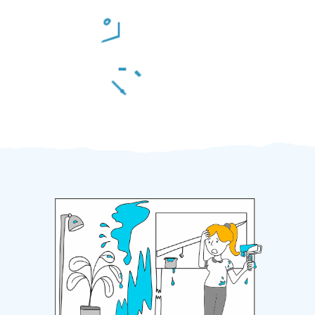
Odměna po práci
Za 2 minuty