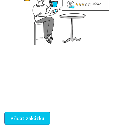
Krok III. - Hodnocení
Vybraný šikula vaše zadání po domluvě a v souladu s
jeho nabídkou vyřeší. Po splnění úkolu mu náleží
dohodnutá odměna. Zda proběhlo vše jak mělo, se
ostatní dozví z vašeho vzájemného hodnocení. A
máte vyřešeno :-)
Přidat zakázku