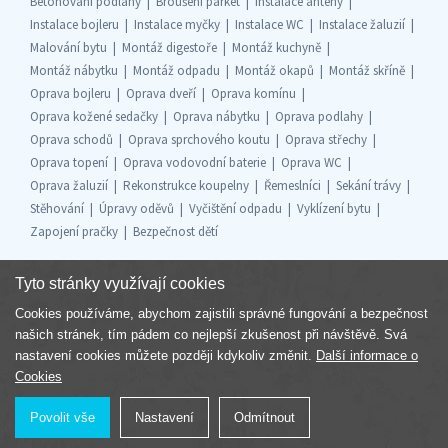
Betonování podlahy
Broušení parket
Instalace antény
Instalace bojleru
Instalace myčky
Instalace WC
Instalace žaluzií
Malování bytu
Montáž digestoře
Montáž kuchyně
Montáž nábytku
Montáž odpadu
Montáž okapů
Montáž skříně
Oprava bojleru
Oprava dveří
Oprava komínu
Oprava kožené sedačky
Oprava nábytku
Oprava podlahy
Oprava schodů
Oprava sprchového koutu
Oprava střechy
Oprava topení
Oprava vodovodní baterie
Oprava WC
Oprava žaluzií
Rekonstrukce koupelny
Řemeslníci
Sekání trávy
Stěhování
Úpravy oděvů
Vyčištění odpadu
Vyklízení bytu
Zapojení pračky
Bezpečnost dětí
Tyto stránky využívají cookies
Cookies používáme, abychom zajistili správné fungování a bezpečnost
Součást skupiny
našich stránek, tím pádem co nejlepší zkušenost při návštěvě. Svá
nastavení cookies můžete později kdykoliv změnit.
Další informace o
Cookies
Povolit vše
Nastavení
Odmítnout