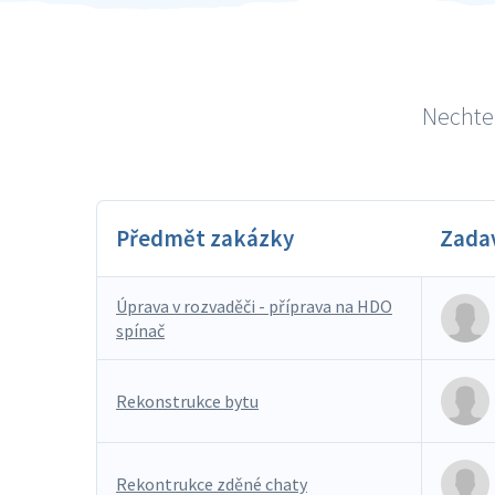
Nechte 
Předmět zakázky
Zada
Úprava v rozvaděči - příprava na HDO
spínač
Rekonstrukce bytu
Rekontrukce zděné chaty