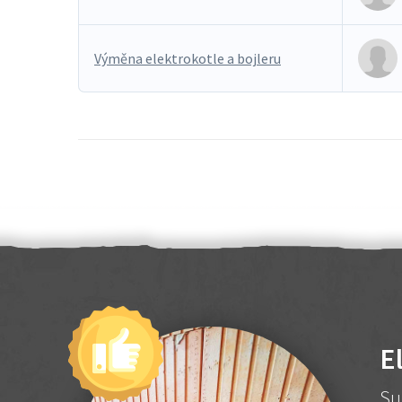
Výměna elektrokotle a bojleru
E
Su