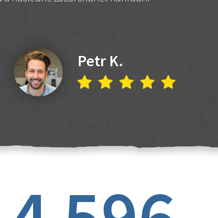
Petr K.
4 596