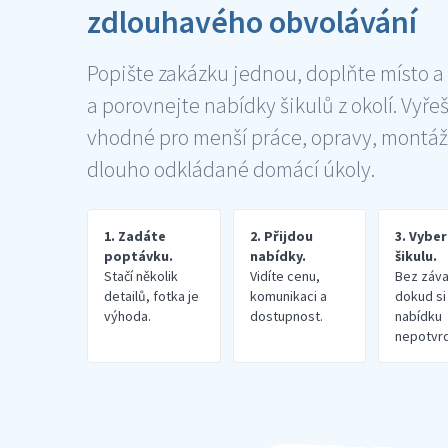
zdlouhavého obvolávání
Popište zakázku jednou, doplňte místo a
a porovnejte nabídky šikulů z okolí. Vyře
vhodné pro menší práce, opravy, montáž
dlouho odkládané domácí úkoly.
1. Zadáte
2. Přijdou
3. Vybe
poptávku.
nabídky.
šikulu.
Stačí několik
Vidíte cenu,
Bez záva
detailů, fotka je
komunikaci a
dokud si
výhoda.
dostupnost.
nabídku
nepotvrd