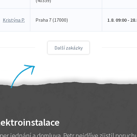
(40339)
Kristýna P.
Praha 7 (17000)
1.8. 09:00 - 28
Další zakázky
lektroinstalace
per jednání a domluva. Petr nejdříve zjistil poruc