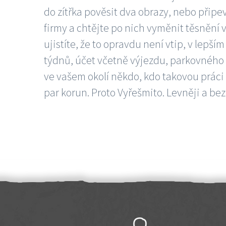
do zítřka pověsit dva obrazy, nebo připev
firmy a chtějte po nich vyměnit těsnění v
ujistíte, že to opravdu není vtip, v lepš
týdnů, účet včetně výjezdu, parkovného a
ve vašem okolí někdo, kdo takovou práci
par korun. Proto Vyřešmito. Levněji a bez