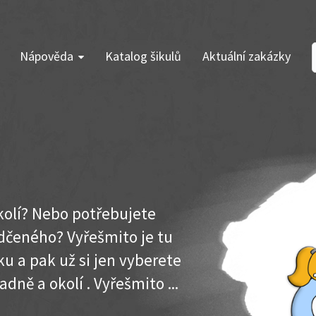
Nápověda
Katalog šikulů
Aktuální zakázky
okolí? Nebo potřebujete
dčeného? Vyřešmito je tu
u a pak už si jen vyberete
dně a okolí . Vyřešmito ...