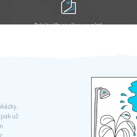
Práci hradíte po výkonu na místě
Odměna po práci
akázky.
 pak už
ám
 ,