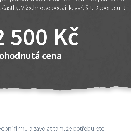
učástky. Všechno se podařilo vyřešit. Doporučuji!
2 500 Kč
ohodnutá cena
vební firmu a zavolat tam, že potřebujete