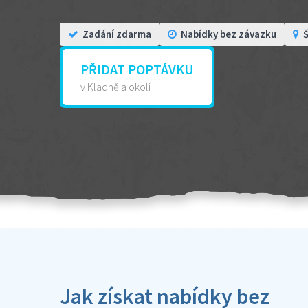
Zadání zdarma
Nabídky bez závazku
Š
PŘIDAT POPTÁVKU
v Kladně a okolí
Jak získat nabídky bez