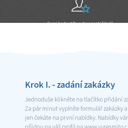
Sami hodnotíte schopnosti šikulů
Ověření šikulové
Krok I. - zadání zakázky
Jednoduše klikněte na tlačítko přidání z
Za pár minut vyplníte formulář zakázky a
jen čekáte na první nabídky. Nabídky v
příjdou na váš profil na www.vyresmito.cz