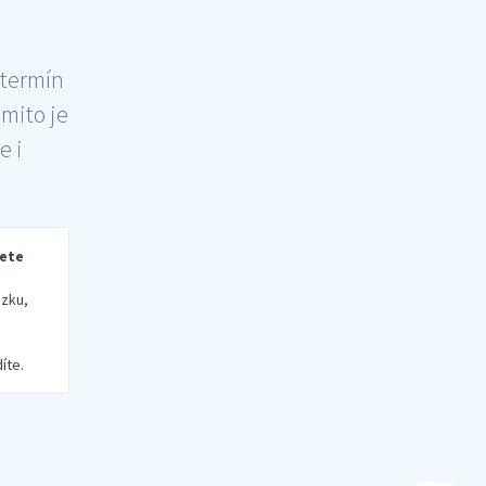
 termín
šmito je
e i
rete
zku,
íte.