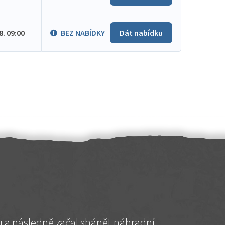
.8. 09:00
BEZ NABÍDKY
Dát nabídku
hu a následně začal shánět náhradní