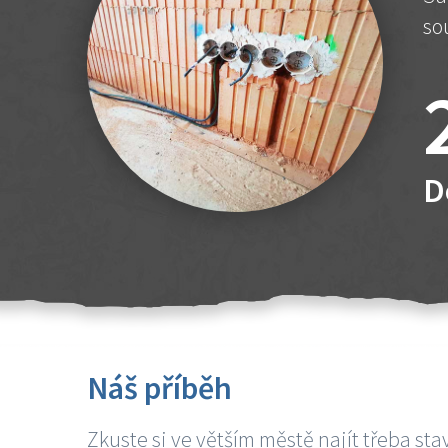
so
D
Náš příběh
Zkuste si ve větším městě najít třeba sta