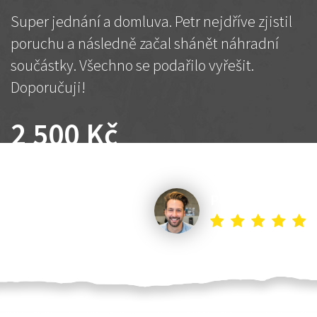
Super jednání a domluva. Petr nejdříve zjistil
poruchu a následně začal shánět náhradní
součástky. Všechno se podařilo vyřešit.
Doporučuji!
2 500 Kč
Dohodnutá cena
Petr K.