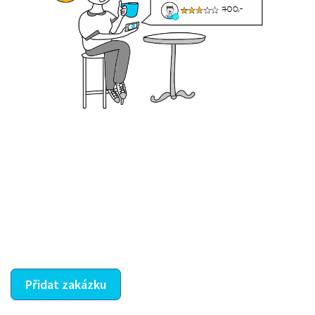
Krok III. - Hodnocení
Vybraný šikula vaše zadání po domluvě a v souladu s
jeho nabídkou vyřeší. Po splnění úkolu mu náleží
dohodnutá odměna. Zda proběhlo vše jak mělo, se
ostatní dozví z vašeho vzájemného hodnocení. A
máte vyřešeno :-)
Přidat zakázku