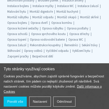
Betonování podlahy
Broušení parket
Instalace antény
Instalace bojleru
Instalace myčky
Instalace WC
Instalace žaluzií
Malování bytu
Montáž digestoře
Montáž kuchyně
Montáž nábytku
Montáž odpadu
Montáž okapů
Montáž skříně
Oprava bojleru
Oprava dveří
Oprava komínu
Oprava kožené sedačky
Oprava nábytku
Oprava podlahy
Oprava schodů
Oprava sprchového koutu
Oprava střechy
Oprava topení
Oprava vodovodní baterie
Oprava WC
Oprava žaluzií
Rekonstrukce koupelny
Řemeslníci
Sekání trávy
Stěhování
Úpravy oděvů
Vyčištění odpadu
Vyklízení bytu
Zapojení pračky
Bezpečnost dětí
Tyto stránky využívají cookies
Cookies používáme, abychom zajistili správné fungování a bezpečnost
Součást skupiny
našich stránek, tím pádem co nejlepší zkušenost při návštěvě. Svá
nastavení cookies můžete později kdykoliv změnit.
Další informace o
Cookies
Povolit vše
Nastavení
Odmítnout