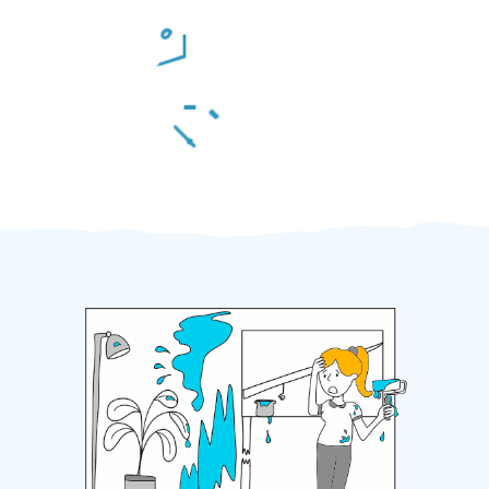
Odměna po práci
Za 2 minuty