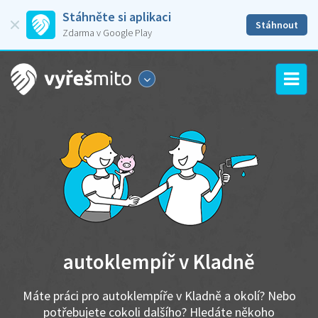
Stáhněte si aplikaci
Stáhnout
Zdarma v Google Play
autoklempíř v Kladně
Máte práci pro autoklempíře v Kladně a okolí? Nebo
potřebujete cokoli dalšího? Hledáte někoho