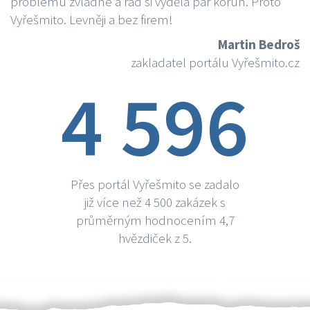
problému zvládne a rád si vydělá par korun. Proto
Vyřešmito. Levněji a bez firem!
Martin Bedroš
zakladatel portálu Vyřešmito.cz
4 596
Přes portál Vyřešmito se zadalo
již více než 4 500 zakázek s
průměrným hodnocením 4,7
hvězdiček z 5.