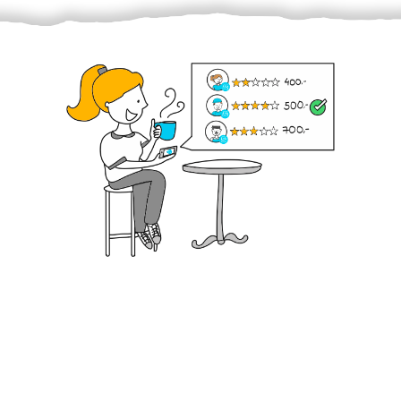
Krok III. - Hodnocení
Vybraný šikula vaše zadání po domluvě a v souladu s
jeho nabídkou vyřeší. Po splnění úkolu mu náleží
dohodnutá odměna. Zda proběhlo vše jak mělo, se