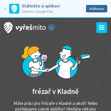
Stáhněte si aplikaci
Stáhnout
Zdarma v Google Play
frézař v Kladně
Máte práci pro frézaře v Kladně a okolí? Nebo
potřebujete cokoli dalšího? Hledáte někoho