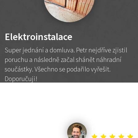
Elektroinstalace
Super jednání a domluva. Petr nejdříve zjistil
poruchu a následně začal shánět náhradní
součástky. Všechno se podařilo vyřešit.
Doporučuji!
2 500 Kč
Dohodnutá cena
Petr K.