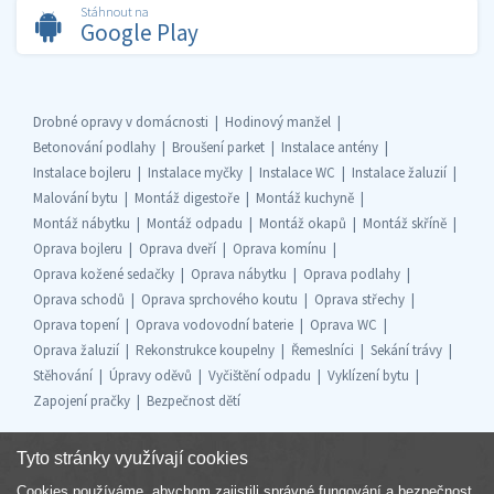
Stáhnout na
Google Play
Drobné opravy v domácnosti
Hodinový manžel
Betonování podlahy
Broušení parket
Instalace antény
Instalace bojleru
Instalace myčky
Instalace WC
Instalace žaluzií
Malování bytu
Montáž digestoře
Montáž kuchyně
Montáž nábytku
Montáž odpadu
Montáž okapů
Montáž skříně
Oprava bojleru
Oprava dveří
Oprava komínu
Oprava kožené sedačky
Oprava nábytku
Oprava podlahy
Oprava schodů
Oprava sprchového koutu
Oprava střechy
Oprava topení
Oprava vodovodní baterie
Oprava WC
Oprava žaluzií
Rekonstrukce koupelny
Řemeslníci
Sekání trávy
Stěhování
Úpravy oděvů
Vyčištění odpadu
Vyklízení bytu
Zapojení pračky
Bezpečnost dětí
Tyto stránky využívají cookies
Cookies používáme, abychom zajistili správné fungování a bezpečnost