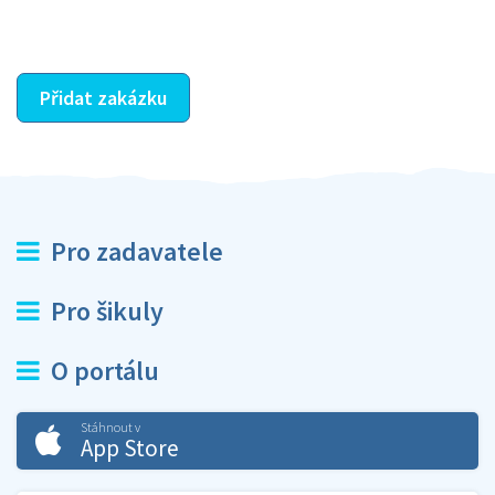
ostatní dozví z vašeho vzájemného hodnocení. A
máte vyřešeno :-)
Přidat zakázku
Pro zadavatele
Pro šikuly
O portálu
Stáhnout v
App Store