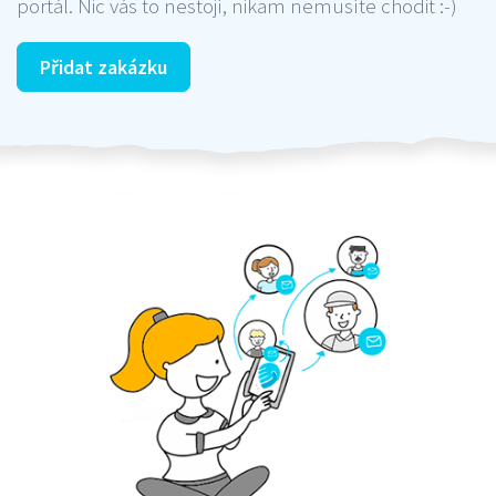
portál. Nic vás to nestojí, nikam nemusíte chodit :-)
Přidat zakázku