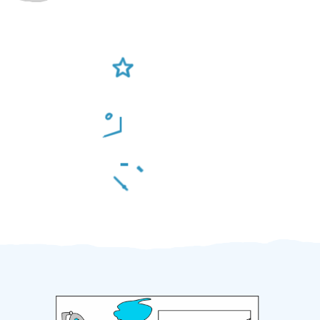
Ověření šikulové
Odměna po práci
Za 2 minuty