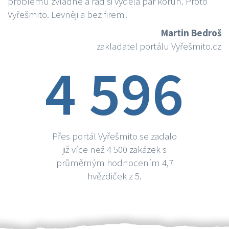
problému zvládne a rád si vydělá par korun. Proto
Vyřešmito. Levněji a bez firem!
Martin Bedroš
zakladatel portálu Vyřešmito.cz
4 596
Přes portál Vyřešmito se zadalo
již více než 4 500 zakázek s
průměrným hodnocením 4,7
hvězdiček z 5.