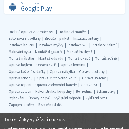
Stáhnout na
Google Play
Drobné opravy v domácnosti
Hodinový manžel
Betonování podlahy
Broušení parket
Instalace antény
Instalace bojleru
Instalace myčky
Instalace WC
Instalace žaluzií
Malování bytu
Montáž digestoře
Montáž kuchyně
Montáž nábytku
Montáž odpadu
Montáž okapů
Montáž skříně
Oprava bojleru
Oprava dveří
Oprava komínu
Oprava kožené sedačky
Oprava nábytku
Oprava podlahy
Oprava schodů
Oprava sprchového koutu
Oprava střechy
Oprava topení
Oprava vodovodní baterie
Oprava WC
Oprava žaluzií
Rekonstrukce koupelny
Řemeslníci
Sekání trávy
Stěhování
Úpravy oděvů
Vyčištění odpadu
Vyklízení bytu
Zapojení pračky
Bezpečnost dětí
Tyto stránky využívají cookies
Cookies používáme, abychom zajistili správné fungování a bezpečnost