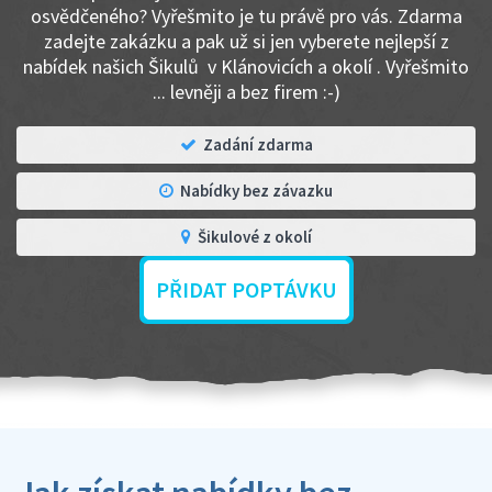
osvědčeného? Vyřešmito je tu právě pro vás. Zdarma
zadejte zakázku a pak už si jen vyberete nejlepší z
nabídek našich Šikulů v Klánovicích a okolí . Vyřešmito
... levněji a bez firem :-)
Zadání zdarma
Nabídky bez závazku
Šikulové z okolí
PŘIDAT POPTÁVKU