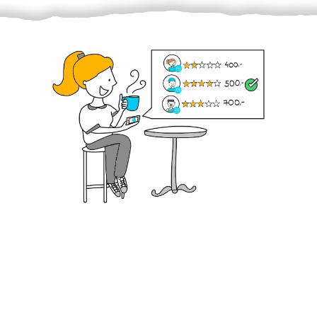
Krok III. - Hodnocení
Vybraný šikula vaše zadání po domluvě a v souladu s
jeho nabídkou vyřeší. Po splnění úkolu mu náleží
dohodnutá odměna. Zda proběhlo vše jak mělo, se