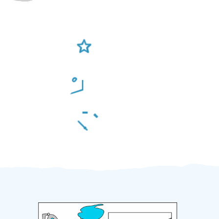
Ověření šikulové
Odměna po práci
Za 2 minuty