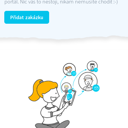
portál. Nic vás to nestojí, nikam nemusíte chodit :-)
Přidat zakázku