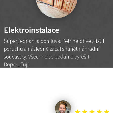
Elektroinstalace
Super jednání a domluva. Petr nejdříve zjistil
poruchu a následně začal shánět náhradní
součástky. Všechno se podařilo vyřešit.
Doporučuji!
2 500 Kč
Dohodnutá cena
Petr K.