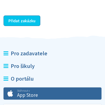
ostatní dozví z vašeho vzájemného hodnocení. A
máte vyřešeno :-)
Přidat zakázku
Pro zadavatele
Pro šikuly
O portálu
Stáhnout v
App Store