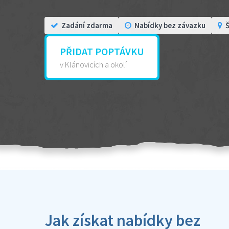
Zadání zdarma
Nabídky bez závazku
Š
PŘIDAT POPTÁVKU
v Klánovicích a okolí
Jak získat nabídky bez