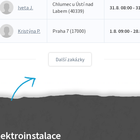
Chlumec u Ústí nad
Iveta J.
31.8. 08:00 - 3
Labem (40339)
Kristýna P.
Praha 7 (17000)
1.8. 09:00 - 28
Další zakázky
lektroinstalace