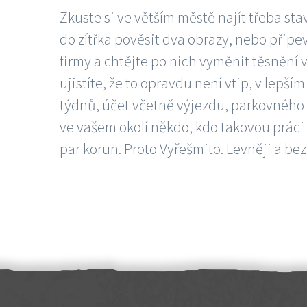
Zkuste si ve větším městě najít třeba sta
do zítřka pověsit dva obrazy, nebo připev
firmy a chtějte po nich vyměnit těsnění v
ujistíte, že to opravdu není vtip, v lepš
týdnů, účet včetně výjezdu, parkovného a
ve vašem okolí někdo, kdo takovou práci
par korun. Proto Vyřešmito. Levněji a bez