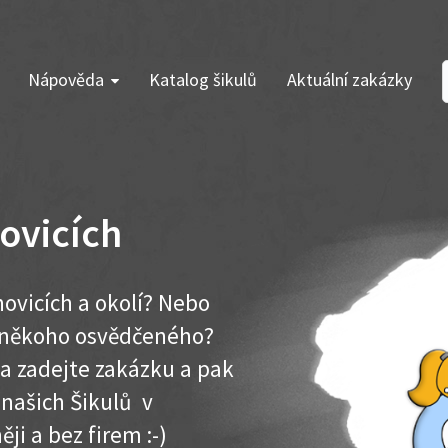
Nápověda
Katalog šikulů
Aktuální zakázky
novicích
novicích a okolí? Nebo
e někoho osvědčeného?
ma zadejte zakázku a pak
 našich Šikulů v
ěji a bez firem :-)