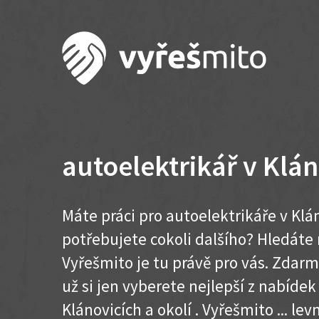
autoelektrikář v Klá
Máte práci pro autoelektrikáře v Klá
potřebujete cokoli dalšího? Hledát
Vyřešmito je tu právě pro vás. Zdar
už si jen vyberete nejlepší z nabídek
Klánovicích a okolí . Vyřešmito ... levn