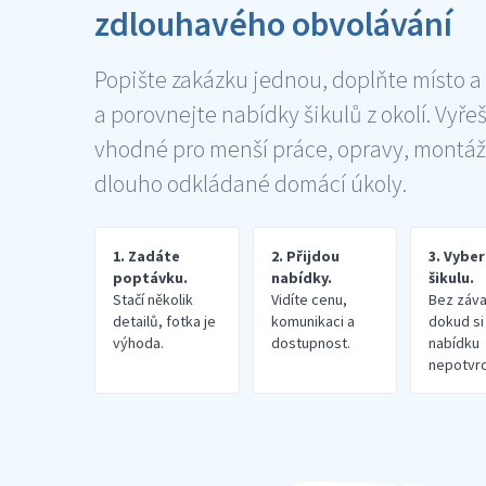
zdlouhavého obvolávání
Popište zakázku jednou, doplňte místo a
a porovnejte nabídky šikulů z okolí. Vyře
vhodné pro menší práce, opravy, montáž
dlouho odkládané domácí úkoly.
1. Zadáte
2. Přijdou
3. Vybe
poptávku.
nabídky.
šikulu.
Stačí několik
Vidíte cenu,
Bez záva
detailů, fotka je
komunikaci a
dokud si
výhoda.
dostupnost.
nabídku
nepotvrd