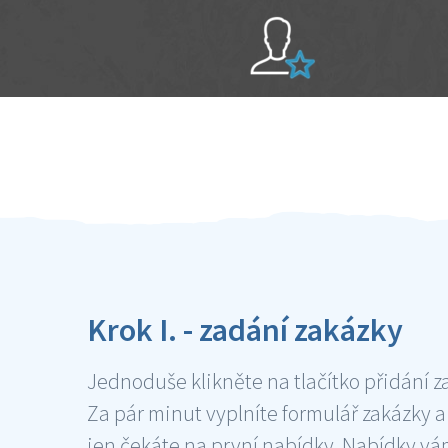
Sami hodnotíte schopnosti šikulů
Ověření šikulové
Krok I. - zadání zakázky
Jednoduše klikněte na tlačítko přidání z
Za pár minut vyplníte formulář zakázky a
jen čekáte na první nabídky. Nabídky v