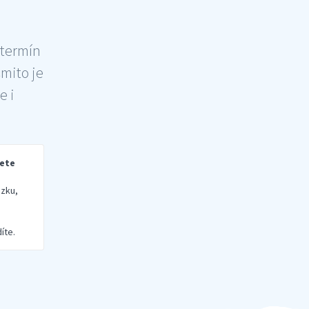
 termín
šmito je
e i
rete
zku,
íte.