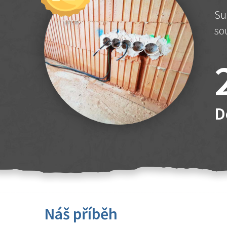
Su
so
D
Náš příběh