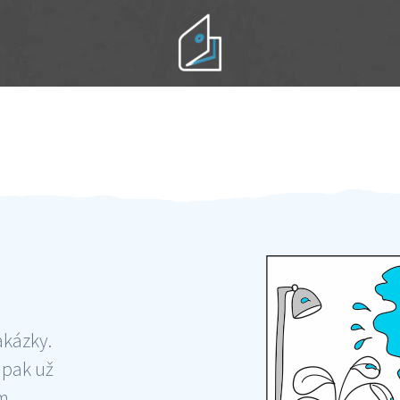
Práci hradíte po výkonu na místě
Odměna po práci
akázky.
 pak už
ám