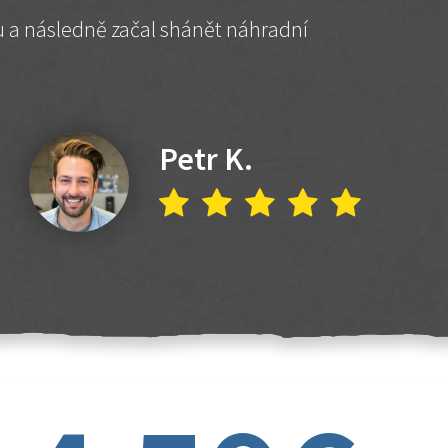
hu a následně začal shánět náhradní
Petr K.