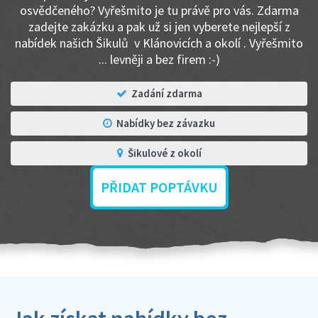
osvědčeného? Vyřešmito je tu právě pro vás. Zdarma
zadejte zakázku a pak už si jen vyberete nejlepší z
nabídek našich Šikulů v Klánovicích a okolí . Vyřešmito
... levněji a bez firem :-)
Zadání zdarma
Nabídky bez závazku
Šikulové z okolí
PŘIDAT POPTÁVKU