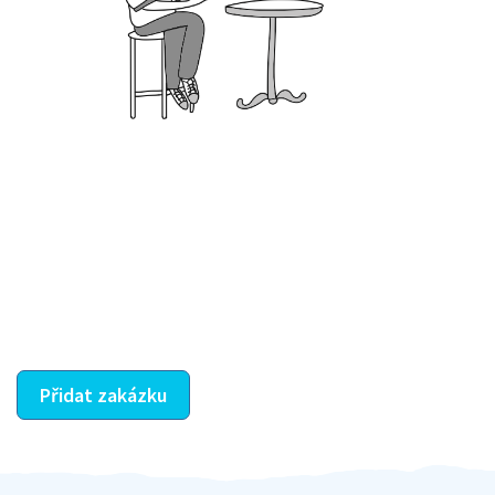
Krok III. - Hodnocení
Vybraný šikula vaše zadání po domluvě a v souladu s
jeho nabídkou vyřeší. Po splnění úkolu mu náleží
dohodnutá odměna. Zda proběhlo vše jak mělo, se
ostatní dozví z vašeho vzájemného hodnocení. A
máte vyřešeno :-)
Přidat zakázku