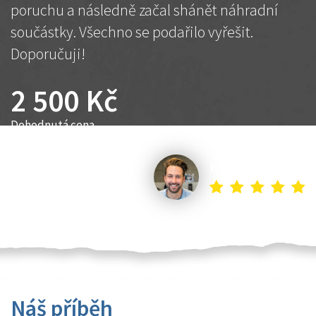
poruchu a následně začal shánět náhradní
součástky. Všechno se podařilo vyřešit.
Doporučuji!
2 500 Kč
Dohodnutá cena
Petr K.
Náš příběh