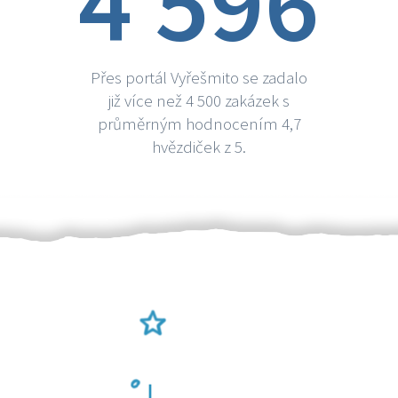
4 596
Přes portál Vyřešmito se zadalo
již více než 4 500 zakázek s
průměrným hodnocením 4,7
hvězdiček z 5.
Ověření šikulové
Odměna po práci