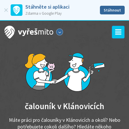
Stáhněte si aplikaci
Stáhnout
Zdarma v Google Play
čalouník v Klánovicích
Máte práci pro čalouníky v Klánovicích a okolí? Nebo
potřebujete cokoli dalšího? Hledáte někoho