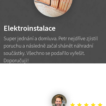
Elektroinstalace
Super jednání a domluva. Petr nejdříve zjistil
poruchu a následně začal shánět náhradní
součástky. Všechno se podařilo vyřešit.
Doporučuji!
2 500 Kč
Dohodnutá cena
Petr K.