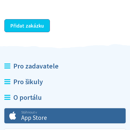
ostatní dozví z vašeho vzájemného hodnocení. A
máte vyřešeno :-)
Přidat zakázku
Pro zadavatele
Pro šikuly
O portálu
Stáhnout v
App Store