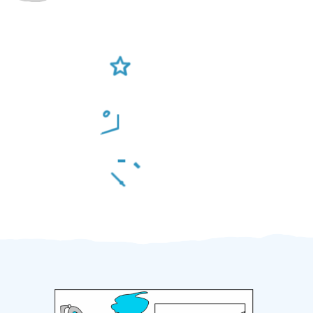
Ověření šikulové
Odměna po práci
Za 2 minuty