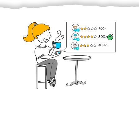
Krok III. - Hodnocení
Vybraný šikula vaše zadání po domluvě a v souladu s
jeho nabídkou vyřeší. Po splnění úkolu mu náleží
dohodnutá odměna. Zda proběhlo vše jak mělo, se