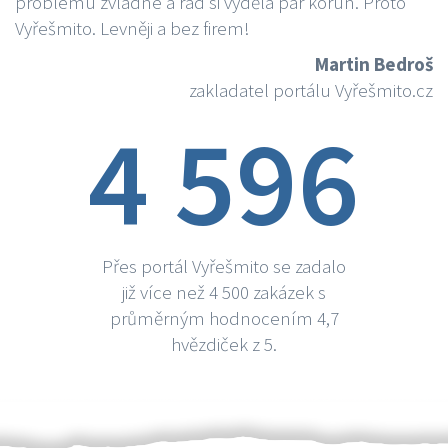
problému zvládne a rád si vydělá par korun. Proto
Vyřešmito. Levněji a bez firem!
Martin Bedroš
zakladatel portálu Vyřešmito.cz
4 596
Přes portál Vyřešmito se zadalo
již více než 4 500 zakázek s
průměrným hodnocením 4,7
hvězdiček z 5.