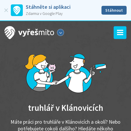
Stáhněte si aplikaci
Stáhnout
Zdarma v Google Play
truhlář v Klánovicích
Máte práci pro truhláře v Klánovicích a okolí? Nebo
potřebujete cokoli dalšího? Hledáte někoho