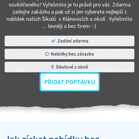
osvědčeného? Vyřešmito je tu právě pro vás. Zdarma
zadejte zakázku a pak už si jen vyberete nejlepší z
nabídek našich Šikulů v Klánovicích a okolí . Vyřešmito
... levněji a bez firem :-)
Zadání zdarma
Nabídky bez závazku
Šikulové z okolí
PŘIDAT POPTÁVKU