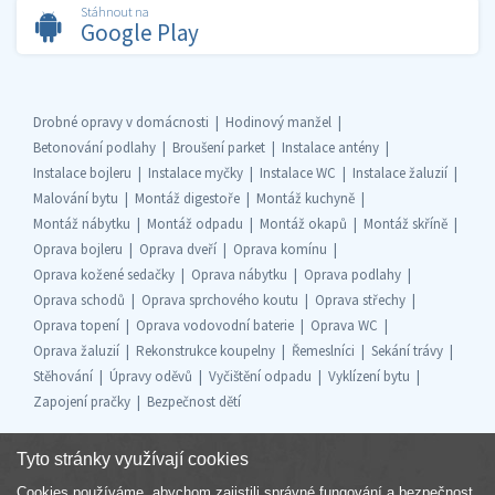
Stáhnout na
Google Play
Drobné opravy v domácnosti
Hodinový manžel
Betonování podlahy
Broušení parket
Instalace antény
Instalace bojleru
Instalace myčky
Instalace WC
Instalace žaluzií
Malování bytu
Montáž digestoře
Montáž kuchyně
Montáž nábytku
Montáž odpadu
Montáž okapů
Montáž skříně
Oprava bojleru
Oprava dveří
Oprava komínu
Oprava kožené sedačky
Oprava nábytku
Oprava podlahy
Oprava schodů
Oprava sprchového koutu
Oprava střechy
Oprava topení
Oprava vodovodní baterie
Oprava WC
Oprava žaluzií
Rekonstrukce koupelny
Řemeslníci
Sekání trávy
Stěhování
Úpravy oděvů
Vyčištění odpadu
Vyklízení bytu
Zapojení pračky
Bezpečnost dětí
Tyto stránky využívají cookies
Cookies používáme, abychom zajistili správné fungování a bezpečnost