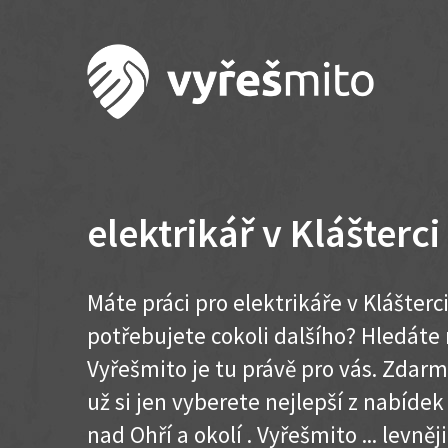
elektrikář v Klášterc
Máte práci pro elektrikáře v Klášterc
potřebujete cokoli dalšího? Hledát
Vyřešmito je tu právě pro vás. Zdar
už si jen vyberete nejlepší z nabídek
nad Ohří a okolí . Vyřešmito ... levněji