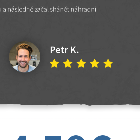
hu a následně začal shánět náhradní
Petr K.