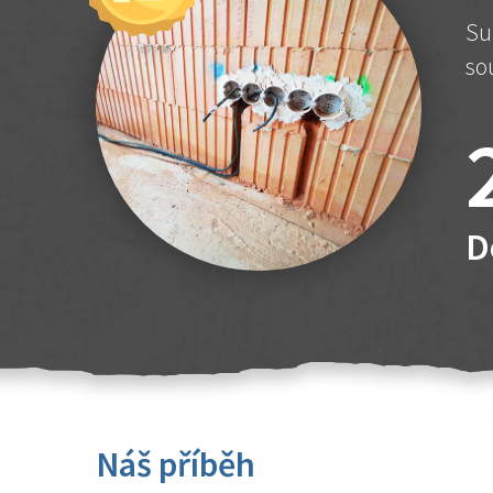
Su
so
D
Náš příběh