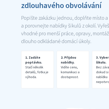
zdlouhavého obvolávání
Popište zakázku jednou, doplňte místo a
a porovnejte nabídky šikulů z okolí. Vyře
vhodné pro menší práce, opravy, montáž
dlouho odkládané domácí úkoly.
1. Zadáte
2. Přijdou
3. Vybe
poptávku.
nabídky.
šikulu.
Stačí několik
Vidíte cenu,
Bez záva
detailů, fotka je
komunikaci a
dokud si
výhoda.
dostupnost.
nabídku
nepotvrd