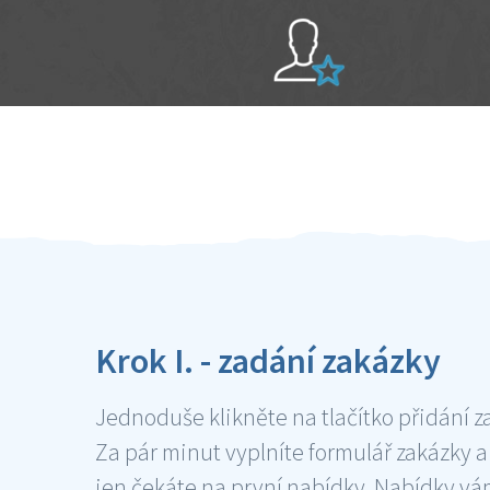
Sami hodnotíte schopnosti šikulů
Ověření šikulové
Krok I. - zadání zakázky
Jednoduše klikněte na tlačítko přidání z
Za pár minut vyplníte formulář zakázky a
jen čekáte na první nabídky. Nabídky v