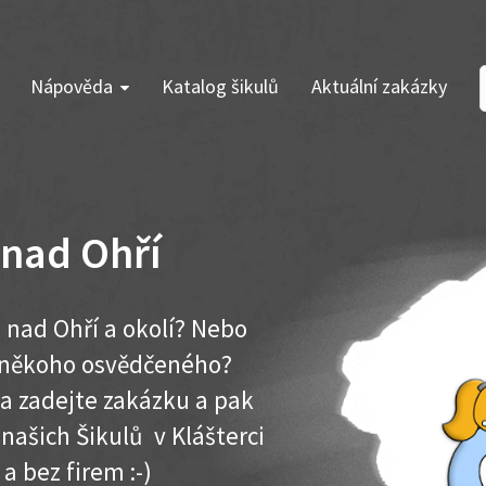
Nápověda
Katalog šikulů
Aktuální zakázky
i nad Ohří
i nad Ohří a okolí? Nebo
e někoho osvědčeného?
ma zadejte zakázku a pak
 našich Šikulů v Klášterci
 a bez firem :-)