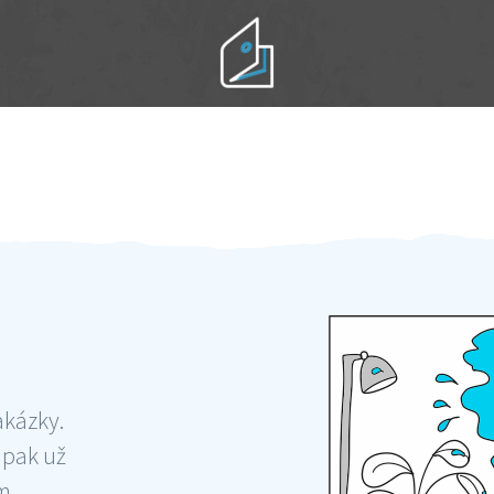
Práci hradíte po výkonu na místě
Odměna po práci
akázky.
 pak už
ám