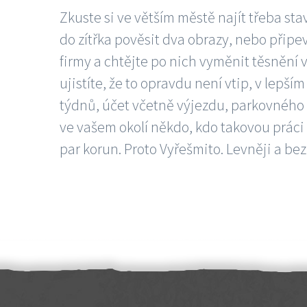
Zkuste si ve větším městě najít třeba sta
do zítřka pověsit dva obrazy, nebo připev
firmy a chtějte po nich vyměnit těsnění v
ujistíte, že to opravdu není vtip, v lepš
týdnů, účet včetně výjezdu, parkovného a
ve vašem okolí někdo, kdo takovou práci
par korun. Proto Vyřešmito. Levněji a bez