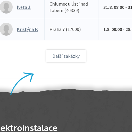
Chlumec u Ústí nad
Iveta J.
31.8. 08:00 - 3
Labem (40339)
Kristýna P.
Praha 7 (17000)
1.8. 09:00 - 28
Další zakázky
lektroinstalace