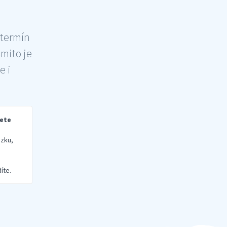
 termín
šmito je
e i
rete
zku,
íte.