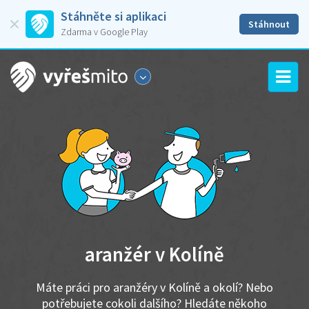
Stáhněte si aplikaci
Stáhnout
Zdarma v Google Play
aranžér v Kolíně
Máte práci pro aranžéry v Kolíně a okolí? Nebo
potřebujete cokoli dalšího? Hledáte někoho