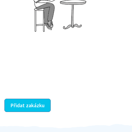
Krok III. - Hodnocení
Vybraný šikula vaše zadání po domluvě a v souladu s
jeho nabídkou vyřeší. Po splnění úkolu mu náleží
dohodnutá odměna. Zda proběhlo vše jak mělo, se
ostatní dozví z vašeho vzájemného hodnocení. A
máte vyřešeno :-)
Přidat zakázku