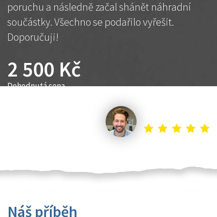
poruchu a následně začal shánět náhradní
součástky. Všechno se podařilo vyřešit.
Doporučuji!
2 500 Kč
Dohodnutá cena
Petr K.
Náš příběh