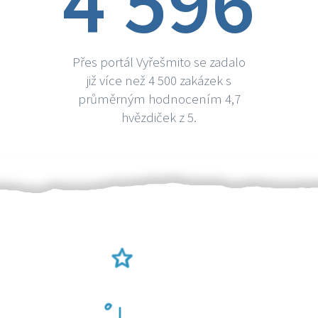
4 596
Přes portál Vyřešmito se zadalo
již více než 4 500 zakázek s
průměrným hodnocením 4,7
hvězdiček z 5.
Ověření šikulové
Odměna po práci