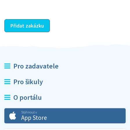
ostatní dozví z vašeho vzájemného hodnocení. A
máte vyřešeno :-)
Přidat zakázku
Pro zadavatele
Pro šikuly
O portálu
Stáhnout v
App Store