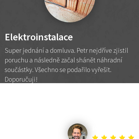
Elektroinstalace
Super jednání a domluva. Petr nejdříve zjistil
poruchu a následně začal shánět náhradní
součástky. Všechno se podařilo vyřešit.
Doporučuji!
2 500 Kč
Dohodnutá cena
Petr K.