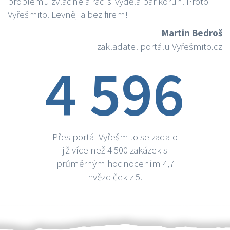
problému zvládne a rád si vydělá par korun. Proto
Vyřešmito. Levněji a bez firem!
Martin Bedroš
zakladatel portálu Vyřešmito.cz
4 596
Přes portál Vyřešmito se zadalo
již více než 4 500 zakázek s
průměrným hodnocením 4,7
hvězdiček z 5.