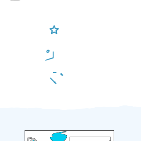
Ověření šikulové
Odměna po práci
Za 2 minuty