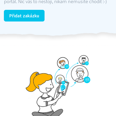
portál. Nic vás to nestojí, nikam nemusíte chodit :-)
Přidat zakázku