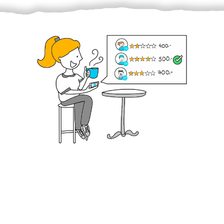
Krok III. - Hodnocení
Vybraný šikula vaše zadání po domluvě a v souladu s
jeho nabídkou vyřeší. Po splnění úkolu mu náleží
dohodnutá odměna. Zda proběhlo vše jak mělo, se