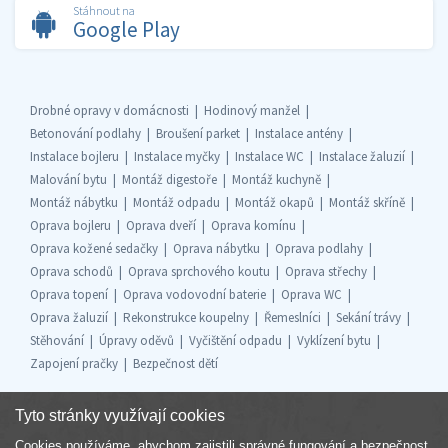
Stáhnout na
Google Play
Drobné opravy v domácnosti
Hodinový manžel
Betonování podlahy
Broušení parket
Instalace antény
Instalace bojleru
Instalace myčky
Instalace WC
Instalace žaluzií
Malování bytu
Montáž digestoře
Montáž kuchyně
Montáž nábytku
Montáž odpadu
Montáž okapů
Montáž skříně
Oprava bojleru
Oprava dveří
Oprava komínu
Oprava kožené sedačky
Oprava nábytku
Oprava podlahy
Oprava schodů
Oprava sprchového koutu
Oprava střechy
Oprava topení
Oprava vodovodní baterie
Oprava WC
Oprava žaluzií
Rekonstrukce koupelny
Řemeslníci
Sekání trávy
Stěhování
Úpravy oděvů
Vyčištění odpadu
Vyklízení bytu
Zapojení pračky
Bezpečnost dětí
Tyto stránky využívají cookies
Cookies používáme, abychom zajistili správné fungování a bezpečnost