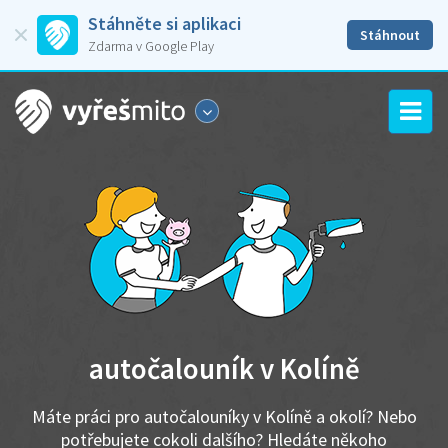
Stáhněte si aplikaci
Stáhnout
Zdarma v Google Play
autočalouník v Kolíně
Máte práci pro autočalouníky v Kolíně a okolí? Nebo
potřebujete cokoli dalšího? Hledáte někoho