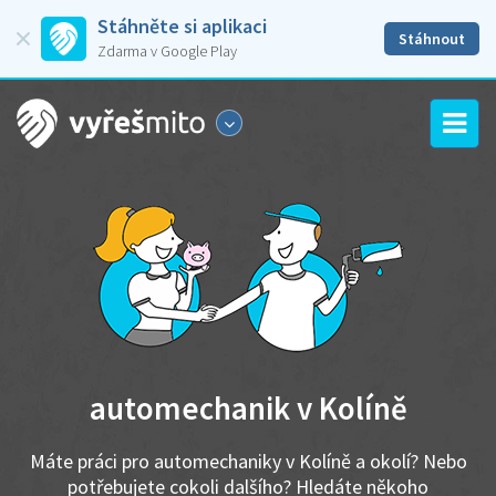
Stáhněte si aplikaci
Stáhnout
Zdarma v Google Play
automechanik v Kolíně
Máte práci pro automechaniky v Kolíně a okolí? Nebo
potřebujete cokoli dalšího? Hledáte někoho