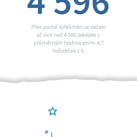
4 596
Přes portál Vyřešmito se zadalo
již více než 4 500 zakázek s
průměrným hodnocením 4,7
hvězdiček z 5.
Ověření šikulové
Odměna po práci