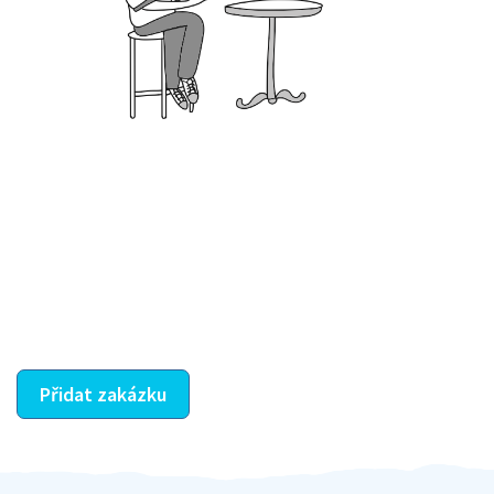
Krok III. - Hodnocení
Vybraný šikula vaše zadání po domluvě a v souladu s
jeho nabídkou vyřeší. Po splnění úkolu mu náleží
dohodnutá odměna. Zda proběhlo vše jak mělo, se
ostatní dozví z vašeho vzájemného hodnocení. A
máte vyřešeno :-)
Přidat zakázku