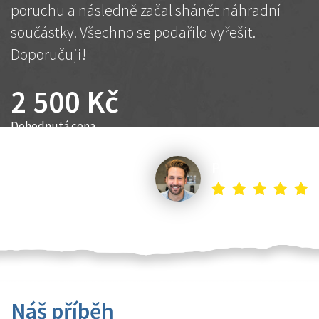
poruchu a následně začal shánět náhradní
součástky. Všechno se podařilo vyřešit.
Doporučuji!
2 500 Kč
Dohodnutá cena
Petr K.
Náš příběh