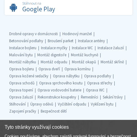
Stáhnout na
Google Play
Drobné opravy v domácnosti
Hodinový manžel
Betonování podlahy
Broušení parket
Instalace antény
Instalace bojleru
Instalace myčky
Instalace WC
Instalace žaluzií
Malování bytu
Montáž digestoře
Montáž kuchyně
Montáž nábytku
Montáž odpadu
Montáž okapů
Montáž skříně
Oprava bojleru
Oprava dveří
Oprava komínu
Oprava kožené sedačky
Oprava nábytku
Oprava podlahy
Oprava schodů
Oprava sprchového koutu
Oprava střechy
Oprava topení
Oprava vodovodní baterie
Oprava WC
Oprava žaluzií
Rekonstrukce koupelny
Řemeslníci
Sekání trávy
Stěhování
Úpravy oděvů
Vyčištění odpadu
Vyklízení bytu
Zapojení pračky
Bezpečnost dětí
Tyto stránky využívají cookies
Cookies používáme, abychom zajistili správné fungování a bezpečnost