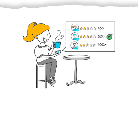
Krok III. - Hodnocení
Vybraný šikula vaše zadání po domluvě a v souladu s
jeho nabídkou vyřeší. Po splnění úkolu mu náleží
dohodnutá odměna. Zda proběhlo vše jak mělo, se