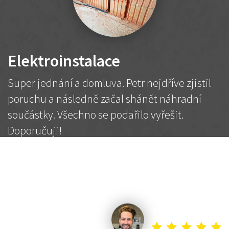
Elektroinstalace
Super jednání a domluva. Petr nejdříve zjistil
poruchu a následně začal shánět náhradní
součástky. Všechno se podařilo vyřešit.
Doporučuji!
2 500 Kč
Dohodnutá cena
Petr K.