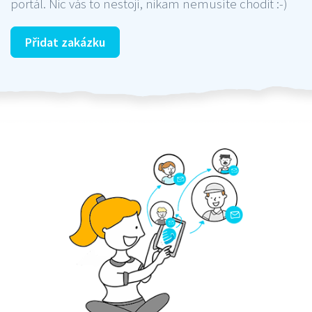
portál. Nic vás to nestojí, nikam nemusíte chodit :-)
Přidat zakázku