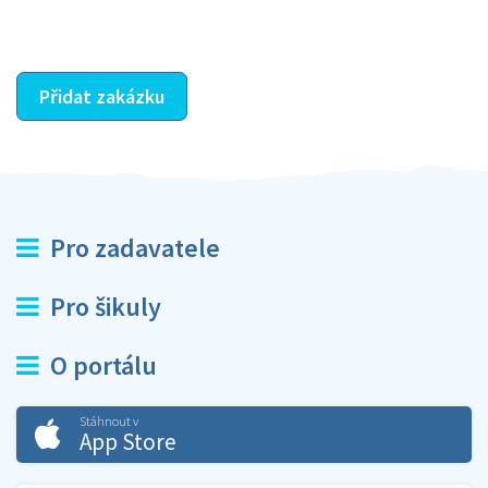
ostatní dozví z vašeho vzájemného hodnocení. A
máte vyřešeno :-)
Přidat zakázku
Pro zadavatele
Pro šikuly
O portálu
Stáhnout v
App Store