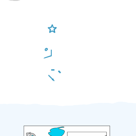
Ověření šikulové
Odměna po práci
Za 2 minuty