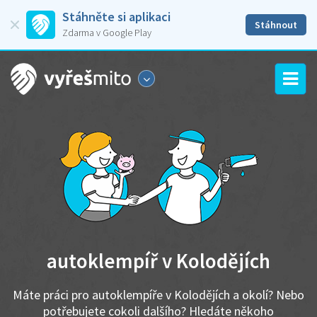
Stáhněte si aplikaci
Stáhnout
Zdarma v Google Play
autoklempíř v Kolodějích
Máte práci pro autoklempíře v Kolodějích a okolí? Nebo
potřebujete cokoli dalšího? Hledáte někoho