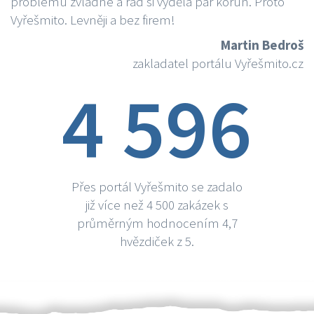
problému zvládne a rád si vydělá par korun. Proto
Vyřešmito. Levněji a bez firem!
Martin Bedroš
zakladatel portálu Vyřešmito.cz
4 596
Přes portál Vyřešmito se zadalo
již více než 4 500 zakázek s
průměrným hodnocením 4,7
hvězdiček z 5.