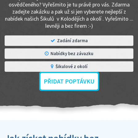
osvědčeného? Vyřešmito je tu právě pro vás. Zdarma
zadejte zakázku a pak už si jen vyberete nejlepší z
nabídek našich Šikulů v Kolodějích a okolí . Vyřešmito ...
levněji a bez firem :-)
Zadání zdarma
Nabídky bez závazku
Šikulové z okolí
PŘIDAT POPTÁVKU