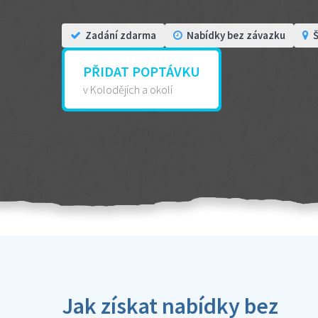
Zadání zdarma
Nabídky bez závazku
Š
PŘIDAT POPTÁVKU
v Kolodějích a okolí
Jak získat nabídky bez