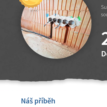
Su
so
D
Náš příběh