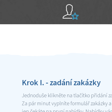
Sami hodnotíte schopnosti šikulů
Ověření šikulové
Krok I. - zadání zakázky
Jednoduše klikněte na tlačítko přidání z
Za pár minut vyplníte formulář zakázky a
jen čekáte na první nabídky. Nabídky v