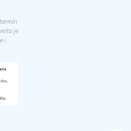
 termín
šmito je
e i
rete
zku,
íte.