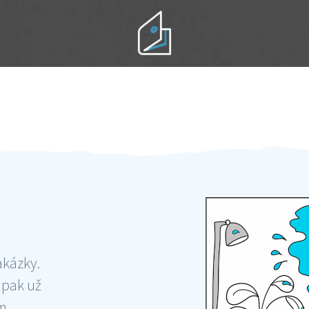
Práci hradíte po výkonu na místě
Odměna po práci
akázky.
 pak už
ám