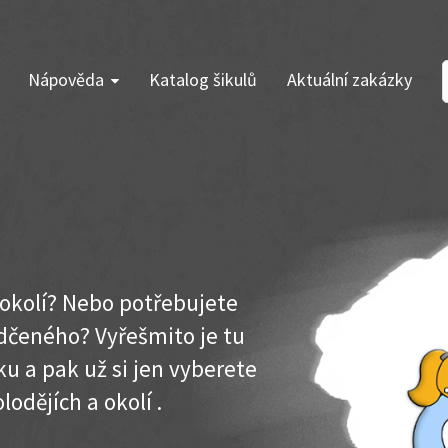
Nápověda
Katalog šikulů
Aktuální zakázky
a okolí? Nebo potřebujete
dčeného? Vyřešmito je tu
u a pak už si jen vyberete
lodějích a okolí .