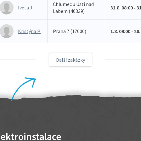
Chlumec u Ústí nad
Iveta J.
31.8. 08:00 - 3
Labem (40339)
Kristýna P.
Praha 7 (17000)
1.8. 09:00 - 28
Další zakázky
lektroinstalace