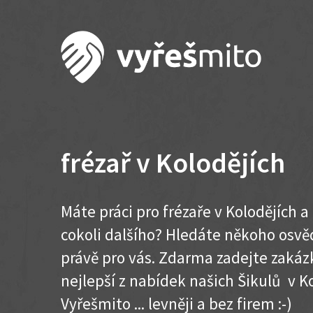
frézař v Kolodějích
Máte práci pro frézaře v Kolodějích 
cokoli dalšího? Hledáte někoho osvě
právě pro vás. Zdarma zadejte zakázk
nejlepší z nabídek našich Šikulů v Ko
Vyřešmito ... levněji a bez firem :-)