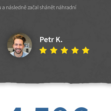
hu a následně začal shánět náhradní
Petr K.