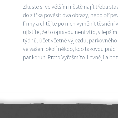
Zkuste si ve větším městě najít třeba sta
do zítřka pověsit dva obrazy, nebo připev
firmy a chtějte po nich vyměnit těsnění v
ujistíte, že to opravdu není vtip, v lepš
týdnů, účet včetně výjezdu, parkovného a
ve vašem okolí někdo, kdo takovou práci
par korun. Proto Vyřešmito. Levněji a bez