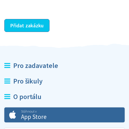
ostatní dozví z vašeho vzájemného hodnocení. A
máte vyřešeno :-)
Přidat zakázku
Pro zadavatele
Pro šikuly
O portálu
Stáhnout v
App Store