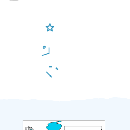
Ověření šikulové
Odměna po práci
Za 2 minuty