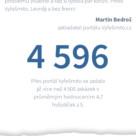
problému zvládne a rád si vydělá par korun. Proto
Vyřešmito. Levněji a bez firem!
Martin Bedroš
zakladatel portálu Vyřešmito.cz
4 596
Přes portál Vyřešmito se zadalo
již více než 4 500 zakázek s
průměrným hodnocením 4,7
hvězdiček z 5.