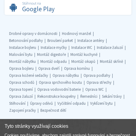
Stáhnout na
Google Play
Drobné opravy v domácnosti
Hodinový manžel
Betonování podlahy
Broušení parket
Instalace antény
Instalace bojleru
Instalace myčky
Instalace WC
Instalace žaluzií
Malování bytu
Montáž digestoře
Montáž kuchyně
Montáž nábytku
Montáž odpadu
Montáž okapů
Montáž skříně
Oprava bojleru
Oprava dveří
Oprava komínu
Oprava kožené sedačky
Oprava nábytku
Oprava podlahy
Oprava schodů
Oprava sprchového koutu
Oprava střechy
Oprava topení
Oprava vodovodní baterie
Oprava WC
Oprava žaluzií
Rekonstrukce koupelny
Řemeslníci
Sekání trávy
Stěhování
Úpravy oděvů
Vyčištění odpadu
Vyklízení bytu
Zapojení pračky
Bezpečnost dětí
Tyto stránky využívají cookies
Cookies používáme, abychom zajistili správné fungování a bezpečnost