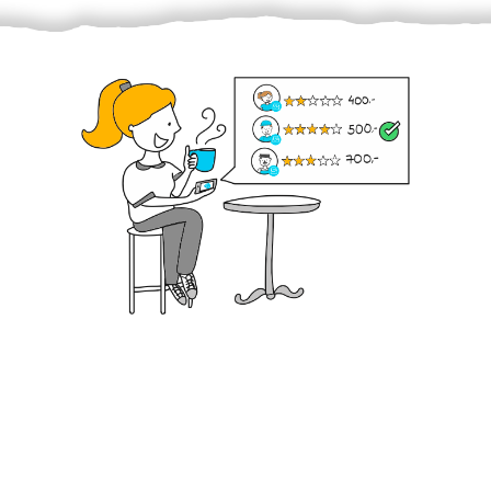
Krok III. - Hodnocení
Vybraný šikula vaše zadání po domluvě a v souladu s
jeho nabídkou vyřeší. Po splnění úkolu mu náleží
dohodnutá odměna. Zda proběhlo vše jak mělo, se