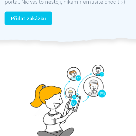
portál. Nic vás to nestojí, nikam nemusíte chodit :-)
Přidat zakázku