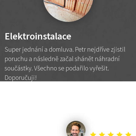
Elektroinstalace
Super jednání a domluva. Petr nejdříve zjistil
poruchu a následně začal shánět náhradní
součástky. Všechno se podařilo vyřešit.
Doporučuji!
2 500 Kč
Dohodnutá cena
Petr K.