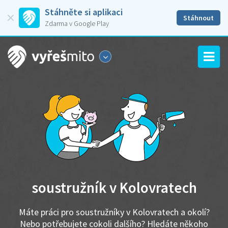
Stáhněte si aplikaci
Stáhnout
Zdarma v Google Play
soustružník v Kolovratech
Máte práci pro soustružníky v Kolovratech a okolí?
Nebo potřebujete cokoli dalšího? Hledáte někoho