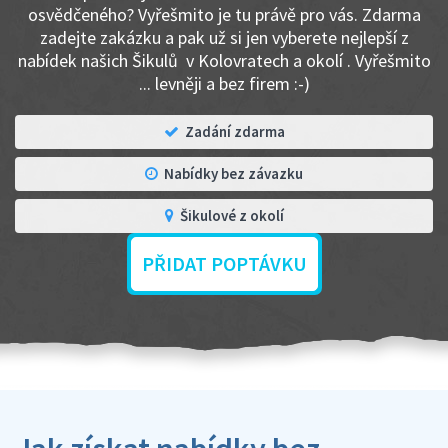
osvědčeného? Vyřešmito je tu právě pro vás. Zdarma
zadejte zakázku a pak už si jen vyberete nejlepší z
nabídek našich Šikulů v Kolovratech a okolí . Vyřešmito
... levněji a bez firem :-)
Zadání zdarma
Nabídky bez závazku
Šikulové z okolí
PŘIDAT POPTÁVKU