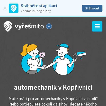
Stáhněte si aplikaci
Stáhnout
Zdarma v Google Play
automechanik v Kopřivnici
Máte práci pro automechaniky v Kopřivnici a okolí?
Nebo potřebujete cokoli dalšího? Hledáte někoho