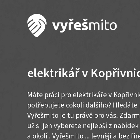
elektrikář v Kopřivni
Máte práci pro elektrikáře v Kopřivni
potřebujete cokoli dalšího? Hledát
Vyřešmito je tu právě pro vás. Zdar
už si jen vyberete nejlepší z nabídek
a okolí . Vyřešmito ... levněji a bez fir