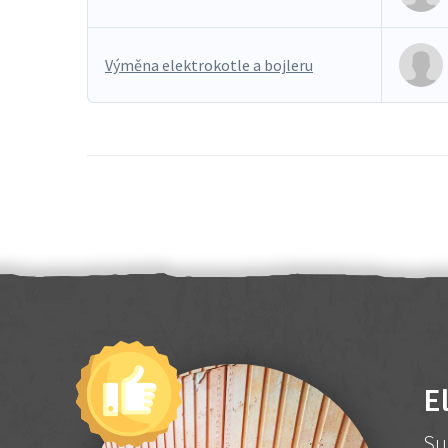
Výměna elektrokotle a bojleru
E
Su