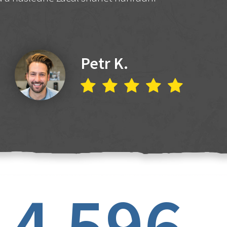
Petr K.
4 596