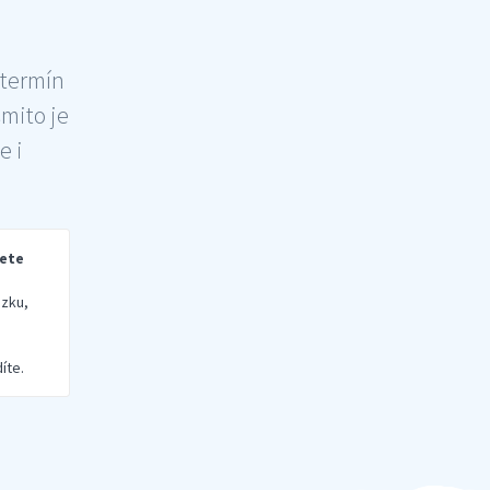
 termín
šmito je
e i
rete
zku,
íte.