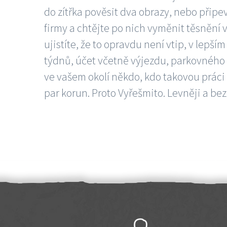
do zítřka pověsit dva obrazy, nebo připev
firmy a chtějte po nich vyměnit těsnění v
ujistíte, že to opravdu není vtip, v lepš
týdnů, účet včetně výjezdu, parkovného a
ve vašem okolí někdo, kdo takovou práci
par korun. Proto Vyřešmito. Levněji a bez