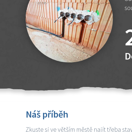
so
D
Náš příběh
Zkuste si ve větším městě najít třeba sta