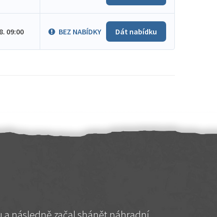
.8. 09:00
BEZ NABÍDKY
Dát nabídku
hu a následně začal shánět náhradní