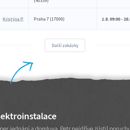
(40339)
Kristýna P.
Praha 7 (17000)
1.8. 09:00 - 28
Další zakázky
lektroinstalace
per jednání a domluva. Petr nejdříve zjistil poruc