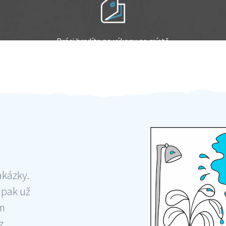
Práci hradíte po výkonu na místě
Odměna po práci
akázky.
 pak už
ám
 ,