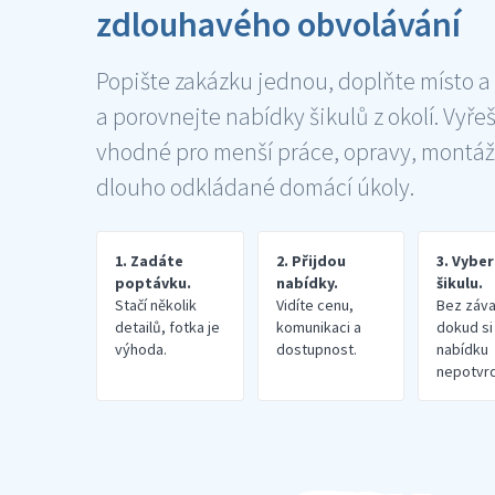
zdlouhavého obvolávání
Popište zakázku jednou, doplňte místo a
a porovnejte nabídky šikulů z okolí. Vyře
vhodné pro menší práce, opravy, montáž
dlouho odkládané domácí úkoly.
1. Zadáte
2. Přijdou
3. Vybe
poptávku.
nabídky.
šikulu.
Stačí několik
Vidíte cenu,
Bez záva
detailů, fotka je
komunikaci a
dokud si
výhoda.
dostupnost.
nabídku
nepotvrd