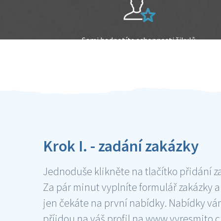
Sami hodnotíte schopnosti šikulů
Ověření šikulové
Krok I. - zadání zakázky
Jednoduše klikněte na tlačítko přidání z
Za pár minut vyplníte formulář zakázky a
jen čekáte na první nabídky. Nabídky v
příjdou na váš profil na www.vyresmito.cz