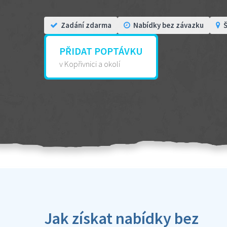
Zadání zdarma
Nabídky bez závazku
Š
PŘIDAT POPTÁVKU
v Kopřivnici a okolí
Jak získat nabídky bez