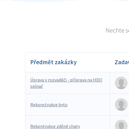
Nechte se
Předmět zakázky
Zada
Úprava v rozvaděči - příprava na HDO
spínač
Rekonstrukce bytu
Rekontrukce zděné chaty