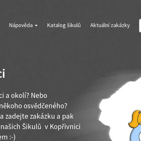
Nápověda
Katalog šikulů
Aktuální zakázky
ci
ci a okolí? Nebo
e někoho osvědčeného?
ma zadejte zakázku a pak
 našich Šikulů v Kopřivnici
em :-)