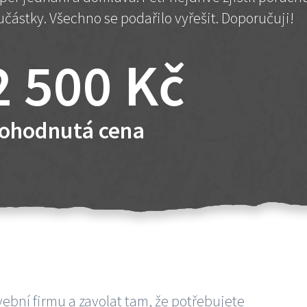
učástky. Všechno se podařilo vyřešit. Doporučuji!
2 500 Kč
ohodnutá cena
vební firmu a zavolat tam, že potřebujete