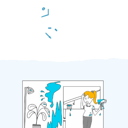
Odměna po práci
Za 2 minuty