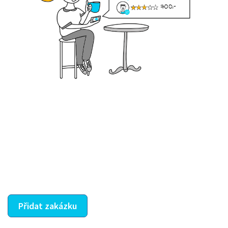
Krok III. - Hodnocení
Vybraný šikula vaše zadání po domluvě a v souladu s
jeho nabídkou vyřeší. Po splnění úkolu mu náleží
dohodnutá odměna. Zda proběhlo vše jak mělo, se
ostatní dozví z vašeho vzájemného hodnocení. A
máte vyřešeno :-)
Přidat zakázku