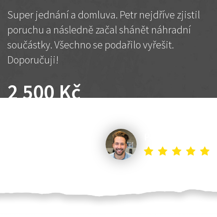
Super jednání a domluva. Petr nejdříve zjistil
poruchu a následně začal shánět náhradní
součástky. Všechno se podařilo vyřešit.
Doporučuji!
2 500 Kč
Dohodnutá cena
Petr K.