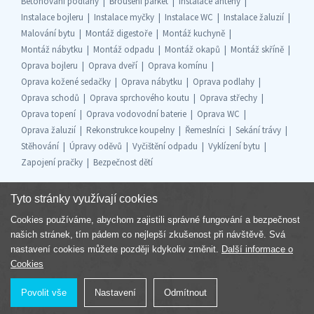
Betonování podlahy
Broušení parket
Instalace antény
Instalace bojleru
Instalace myčky
Instalace WC
Instalace žaluzií
Malování bytu
Montáž digestoře
Montáž kuchyně
Montáž nábytku
Montáž odpadu
Montáž okapů
Montáž skříně
Oprava bojleru
Oprava dveří
Oprava komínu
Oprava kožené sedačky
Oprava nábytku
Oprava podlahy
Oprava schodů
Oprava sprchového koutu
Oprava střechy
Oprava topení
Oprava vodovodní baterie
Oprava WC
Oprava žaluzií
Rekonstrukce koupelny
Řemeslníci
Sekání trávy
Stěhování
Úpravy oděvů
Vyčištění odpadu
Vyklízení bytu
Zapojení pračky
Bezpečnost dětí
Tyto stránky využívají cookies
Cookies používáme, abychom zajistili správné fungování a bezpečnost
Součást skupiny
našich stránek, tím pádem co nejlepší zkušenost při návštěvě. Svá
nastavení cookies můžete později kdykoliv změnit.
Další informace o
Cookies
Povolit vše
Nastavení
Odmítnout