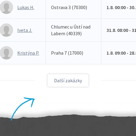
Lukas H.
Ostrava 3 (70300)
1.8. 00:00 - 30
Chlumec u Ústí nad
Iveta J.
31.8. 08:00 - 3
Labem (40339)
Kristýna P.
Praha 7 (17000)
1.8. 09:00 - 28
Další zakázky