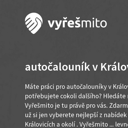
autočalouník v Králo
Máte práci pro autočalouníky v Králo
potřebujete cokoli dalšího? Hledát
Vyřešmito je tu právě pro vás. Zdar
už si jen vyberete nejlepší z nabídek
Královicích a okolí . Vyřešmito ... levn