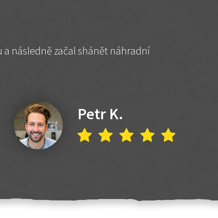
hu a následně začal shánět náhradní
Petr K.