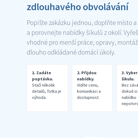
zdlouhavého obvolávání
Popište zakázku jednou, doplňte místo a
a porovnejte nabídky šikulů z okolí. Vyře
vhodné pro menší práce, opravy, montáž
dlouho odkládané domácí úkoly.
1. Zadáte
2. Přijdou
3. Vybe
poptávku.
nabídky.
šikulu.
Stačí několik
Vidíte cenu,
Bez záva
detailů, fotka je
komunikaci a
dokud si
výhoda.
dostupnost.
nabídku
nepotvrd