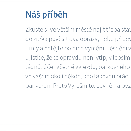
Náš příběh
Zkuste si ve větším městě najít třeba sta
do zítřka pověsit dva obrazy, nebo připev
firmy a chtějte po nich vyměnit těsnění v
ujistíte, že to opravdu není vtip, v lepš
týdnů, účet včetně výjezdu, parkovného a
ve vašem okolí někdo, kdo takovou práci
par korun. Proto Vyřešmito. Levněji a bez