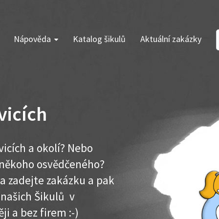
Nápověda
Katalog šikulů
Aktuální zakázky
vicích
vicích a okolí? Nebo
e někoho osvědčeného?
ma zadejte zakázku a pak
 našich Šikulů v
ěji a bez firem :-)