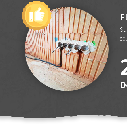
E
Su
so
D