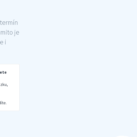
 termín
šmito je
e i
rete
zku,
íte.