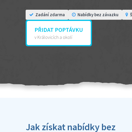
Zadání zdarma
Nabídky bez závazku
Š
PŘIDAT POPTÁVKU
v Královicích a okolí
Jak získat nabídky bez