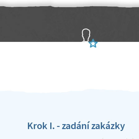
Sami hodnotíte schopnosti šikulů
Ověření šikulové
Krok I. - zadání zakázky