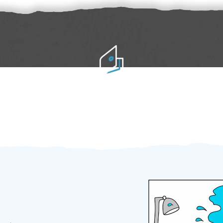
Práci hradíte po výkonu na místě
Odměna po práci