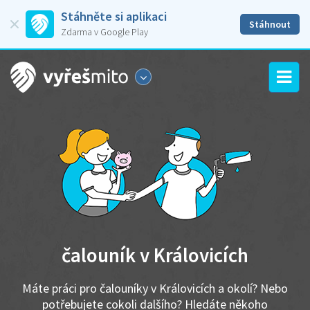
Stáhněte si aplikaci
Stáhnout
Zdarma v Google Play
čalouník v Královicích
Máte práci pro čalouníky v Královicích a okolí? Nebo
potřebujete cokoli dalšího? Hledáte někoho