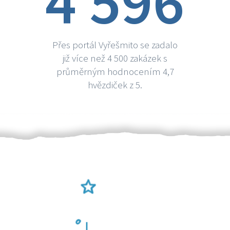
4 596
Přes portál Vyřešmito se zadalo
již více než 4 500 zakázek s
průměrným hodnocením 4,7
hvězdiček z 5.
Ověření šikulové
Odměna po práci