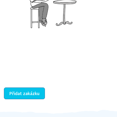
Krok III. - Hodnocení
Vybraný šikula vaše zadání po domluvě a v souladu s
jeho nabídkou vyřeší. Po splnění úkolu mu náleží
dohodnutá odměna. Zda proběhlo vše jak mělo, se
ostatní dozví z vašeho vzájemného hodnocení. A
máte vyřešeno :-)
Přidat zakázku