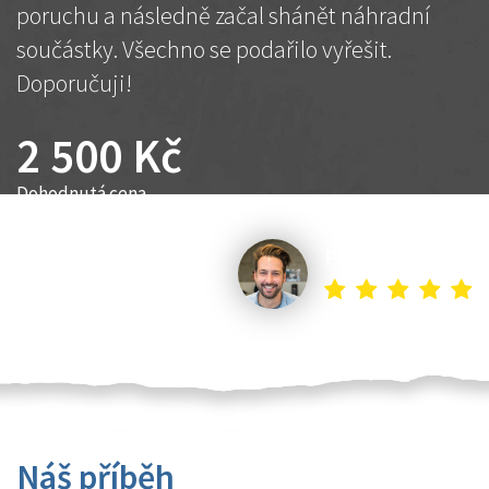
poruchu a následně začal shánět náhradní
součástky. Všechno se podařilo vyřešit.
Doporučuji!
2 500 Kč
Dohodnutá cena
Petr K.
Náš příběh