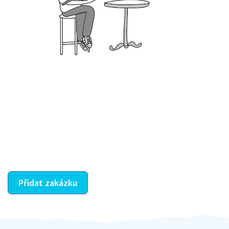
Krok III. - Hodnocení
Vybraný šikula vaše zadání po domluvě a v souladu s
jeho nabídkou vyřeší. Po splnění úkolu mu náleží
dohodnutá odměna. Zda proběhlo vše jak mělo, se
ostatní dozví z vašeho vzájemného hodnocení. A
máte vyřešeno :-)
Přidat zakázku