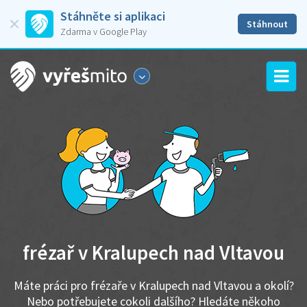
Stáhněte si aplikaci
Stáhnout
Zdarma v Google Play
frézař v Kralupech nad Vltavou
Máte práci pro frézaře v Kralupech nad Vltavou a okolí?
Nebo potřebujete cokoli dalšího? Hledáte někoho