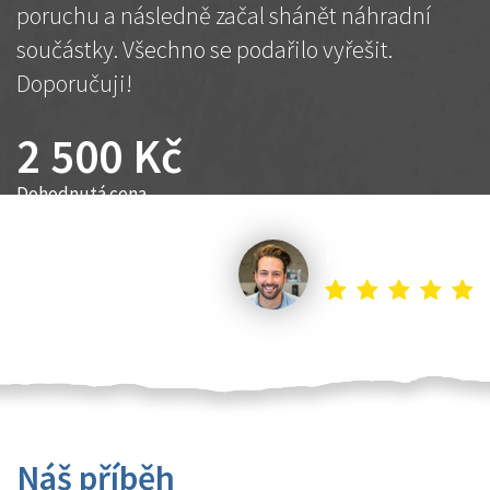
poruchu a následně začal shánět náhradní
součástky. Všechno se podařilo vyřešit.
Doporučuji!
2 500 Kč
Dohodnutá cena
Petr K.
Náš příběh