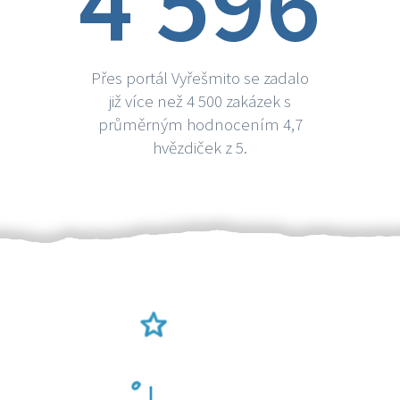
4 596
Přes portál Vyřešmito se zadalo
již více než 4 500 zakázek s
průměrným hodnocením 4,7
hvězdiček z 5.
Ověření šikulové
Odměna po práci