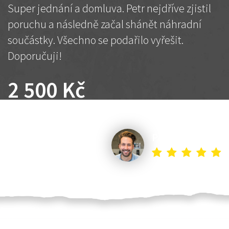
Super jednání a domluva. Petr nejdříve zjistil
poruchu a následně začal shánět náhradní
součástky. Všechno se podařilo vyřešit.
Doporučuji!
2 500 Kč
Dohodnutá cena
Petr K.