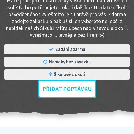
Máte práci pro soustružníky v Kralupech nad Vltavou a
okolí? Nebo potřebujete cokoli dalšího? Hledáte někoho
osvědčeného? Vyřešmito je tu právě pro vás. Zdarma
zadejte zakázku a pak už si jen vyberete nejlepší z
nabídek našich Šikulů v Kralupech nad Vltavou a okolí .
Vyřešmito ... levněji a bez firem :-)
Zadání zdarma
Nabídky bez závazku
Šikulové z okolí
PŘIDAT POPTÁVKU