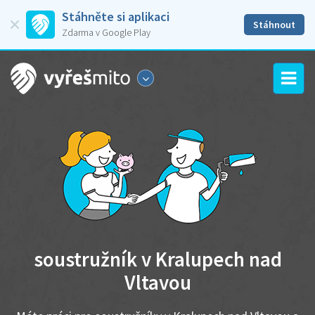
Stáhněte si aplikaci
Stáhnout
Zdarma v Google Play
soustružník v Kralupech nad
Vltavou