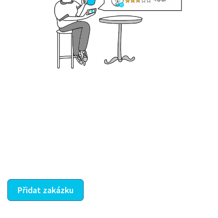
Krok III. - Hodnocení
Vybraný šikula vaše zadání po domluvě a v souladu s
jeho nabídkou vyřeší. Po splnění úkolu mu náleží
dohodnutá odměna. Zda proběhlo vše jak mělo, se
ostatní dozví z vašeho vzájemného hodnocení. A
máte vyřešeno :-)
Přidat zakázku