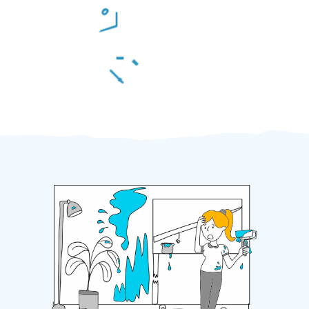
Odměna po práci
Za 2 minuty