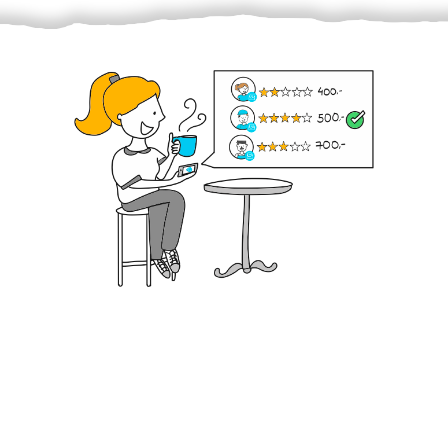
Krok III. - Hodnocení
Vybraný šikula vaše zadání po domluvě a v souladu s
jeho nabídkou vyřeší. Po splnění úkolu mu náleží
dohodnutá odměna. Zda proběhlo vše jak mělo, se