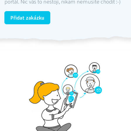
portál. Nic vás to nestojí, nikam nemusíte chodit :-)
Přidat zakázku