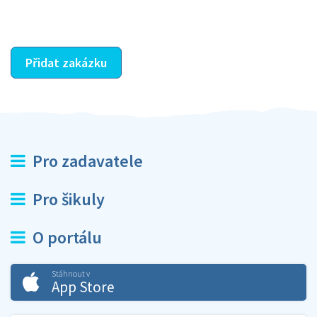
ostatní dozví z vašeho vzájemného hodnocení. A
máte vyřešeno :-)
Přidat zakázku
Pro zadavatele
Pro šikuly
O portálu
Stáhnout v
App Store