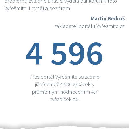
problému zvládne a rád si vydělá par korun. Proto
Vyřešmito. Levněji a bez firem!
Martin Bedroš
zakladatel portálu Vyřešmito.cz
4 596
Přes portál Vyřešmito se zadalo
již více než 4 500 zakázek s
průměrným hodnocením 4,7
hvězdiček z 5.