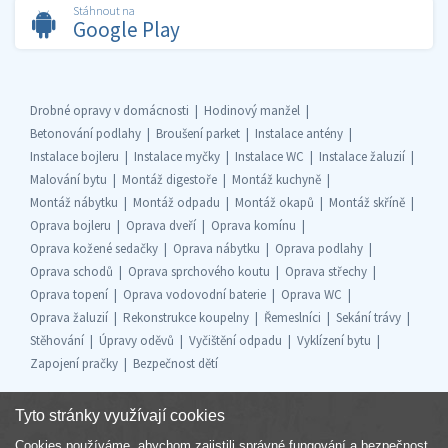
Stáhnout na
Google Play
Drobné opravy v domácnosti
Hodinový manžel
Betonování podlahy
Broušení parket
Instalace antény
Instalace bojleru
Instalace myčky
Instalace WC
Instalace žaluzií
Malování bytu
Montáž digestoře
Montáž kuchyně
Montáž nábytku
Montáž odpadu
Montáž okapů
Montáž skříně
Oprava bojleru
Oprava dveří
Oprava komínu
Oprava kožené sedačky
Oprava nábytku
Oprava podlahy
Oprava schodů
Oprava sprchového koutu
Oprava střechy
Oprava topení
Oprava vodovodní baterie
Oprava WC
Oprava žaluzií
Rekonstrukce koupelny
Řemeslníci
Sekání trávy
Stěhování
Úpravy oděvů
Vyčištění odpadu
Vyklízení bytu
Zapojení pračky
Bezpečnost dětí
Tyto stránky využívají cookies
Cookies používáme, abychom zajistili správné fungování a bezpečnost