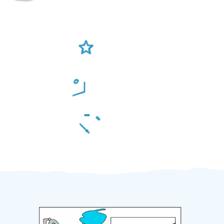
Ověření šikulové
Odměna po práci
Za 2 minuty