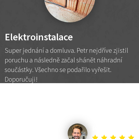
Elektroinstalace
Super jednání a domluva. Petr nejdříve zjistil
poruchu a následně začal shánět náhradní
součástky. Všechno se podařilo vyřešit.
Doporučuji!
2 500 Kč
Dohodnutá cena
Petr K.