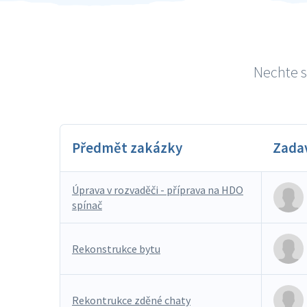
Nechte se
Předmět zakázky
Zada
Úprava v rozvaděči - příprava na HDO
spínač
Rekonstrukce bytu
Rekontrukce zděné chaty