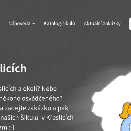
Nápověda
Katalog šikulů
Aktuální zakázky
licích
licích a okolí? Nebo
e někoho osvědčeného?
ma zadejte zakázku a pak
 našich Šikulů v Křeslicích
em :-)