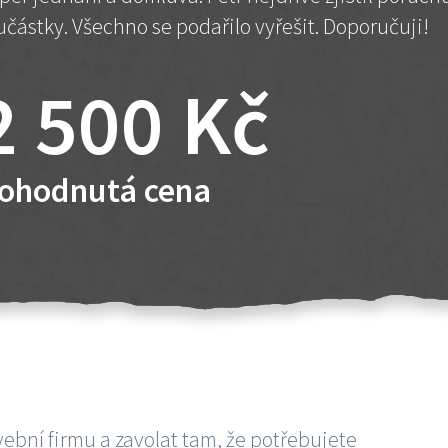
učástky. Všechno se podařilo vyřešit. Doporučuji!
2 500 Kč
ohodnutá cena
vební firmu a zavolat tam, že potřebujete