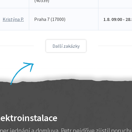
(40339)
Kristýna P.
Praha 7 (17000)
1.8. 09:00 - 28
Další zakázky
lektroinstalace
per jednání a domluva. Petr nejdříve zjistil poruc