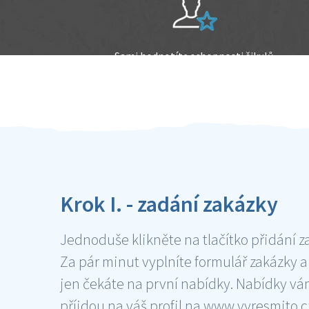
Sami hodnotíte schopnosti šikulů
Ověření šikulové
Krok I. - zadání zakázky
Jednoduše klikněte na tlačítko přidání z
Za pár minut vyplníte formulář zakázky a
jen čekáte na první nabídky. Nabídky v
příjdou na váš profil na www.vyresmito.cz