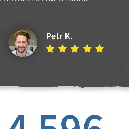
Petr K.
4 596