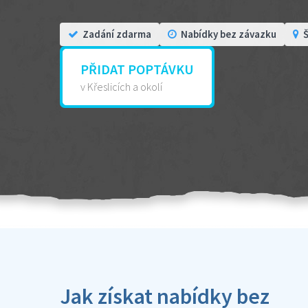
Zadání zdarma
Nabídky bez závazku
Š
PŘIDAT POPTÁVKU
v Křeslicích a okolí
Jak získat nabídky bez