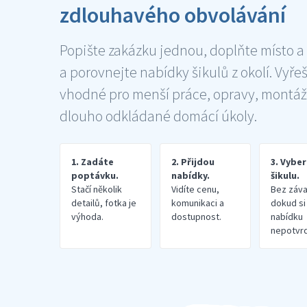
zdlouhavého obvolávání
Popište zakázku jednou, doplňte místo a
a porovnejte nabídky šikulů z okolí. Vyře
vhodné pro menší práce, opravy, montáž
dlouho odkládané domácí úkoly.
1. Zadáte
2. Přijdou
3. Vybe
poptávku.
nabídky.
šikulu.
Stačí několik
Vidíte cenu,
Bez záva
detailů, fotka je
komunikaci a
dokud si
výhoda.
dostupnost.
nabídku
nepotvrd