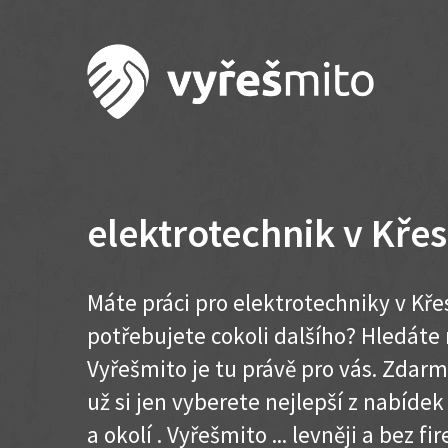
elektrotechnik v Křes
Máte práci pro elektrotechniky v Křes
potřebujete cokoli dalšího? Hledát
Vyřešmito je tu právě pro vás. Zdar
už si jen vyberete nejlepší z nabídek
a okolí . Vyřešmito ... levněji a bez fir