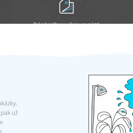
Práci hradíte po výkonu na místě
Odměna po práci
akázky.
 pak už
ám
 ,