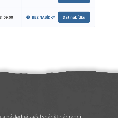
.8. 09:00
BEZ NABÍDKY
Dát nabídku
hu a následně začal shánět náhradní