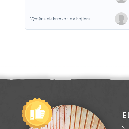
Výměna elektrokotle a bojleru
E
Su