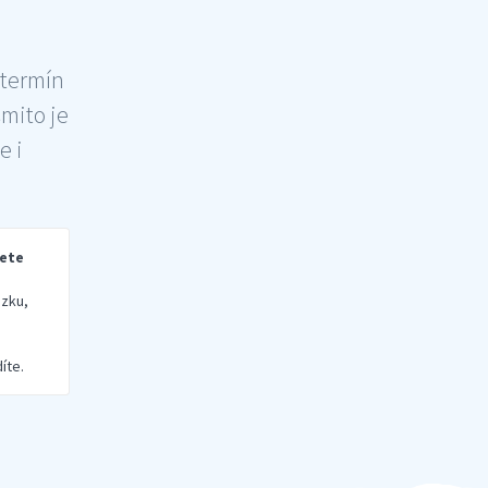
 termín
šmito je
e i
rete
zku,
íte.