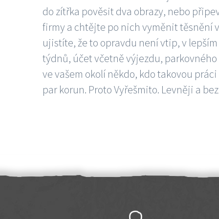
do zítřka pověsit dva obrazy, nebo připev
firmy a chtějte po nich vyměnit těsnění v
ujistíte, že to opravdu není vtip, v lepš
týdnů, účet včetně výjezdu, parkovného a
ve vašem okolí někdo, kdo takovou práci
par korun. Proto Vyřešmito. Levněji a bez