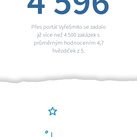
4 596
Přes portál Vyřešmito se zadalo
již více než 4 500 zakázek s
průměrným hodnocením 4,7
hvězdiček z 5.
Ověření šikulové
Odměna po práci