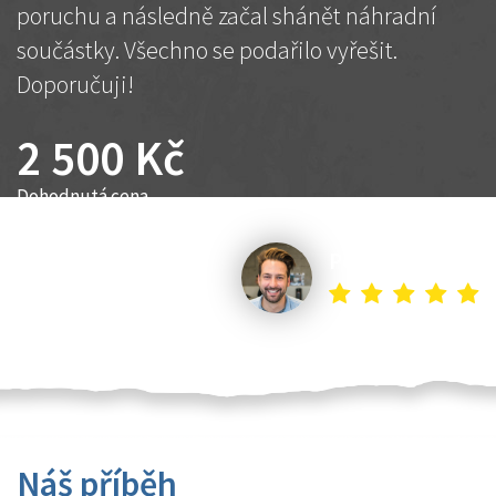
poruchu a následně začal shánět náhradní
součástky. Všechno se podařilo vyřešit.
Doporučuji!
2 500 Kč
Dohodnutá cena
Petr K.
Náš příběh