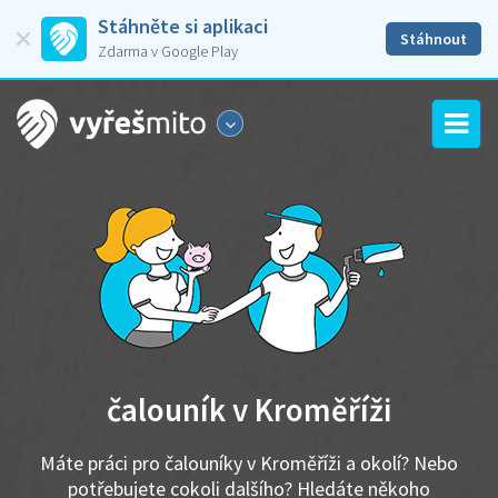
Stáhněte si aplikaci
Stáhnout
Zdarma v Google Play
čalouník v Kroměříži
Máte práci pro čalouníky v Kroměříži a okolí? Nebo
potřebujete cokoli dalšího? Hledáte někoho