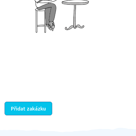
Krok III. - Hodnocení
Vybraný šikula vaše zadání po domluvě a v souladu s
jeho nabídkou vyřeší. Po splnění úkolu mu náleží
dohodnutá odměna. Zda proběhlo vše jak mělo, se
ostatní dozví z vašeho vzájemného hodnocení. A
máte vyřešeno :-)
Přidat zakázku