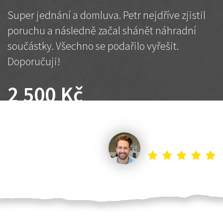
Super jednání a domluva. Petr nejdříve zjistil
poruchu a následně začal shánět náhradní
součástky. Všechno se podařilo vyřešit.
Doporučuji!
2 500 Kč
Dohodnutá cena
Petr K.