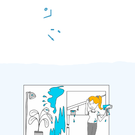
Odměna po práci
Za 2 minuty