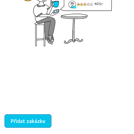
Krok III. - Hodnocení
Vybraný šikula vaše zadání po domluvě a v souladu s
jeho nabídkou vyřeší. Po splnění úkolu mu náleží
dohodnutá odměna. Zda proběhlo vše jak mělo, se
ostatní dozví z vašeho vzájemného hodnocení. A
máte vyřešeno :-)
Přidat zakázku