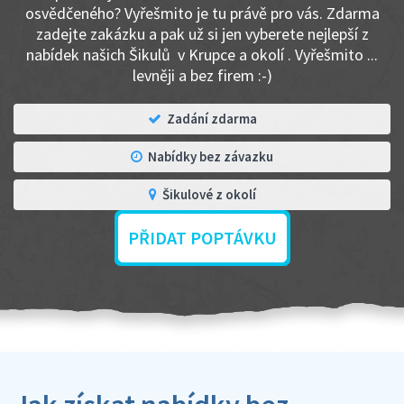
osvědčeného? Vyřešmito je tu právě pro vás. Zdarma
zadejte zakázku a pak už si jen vyberete nejlepší z
nabídek našich Šikulů v Krupce a okolí . Vyřešmito ...
levněji a bez firem :-)
Zadání zdarma
Nabídky bez závazku
Šikulové z okolí
PŘIDAT POPTÁVKU