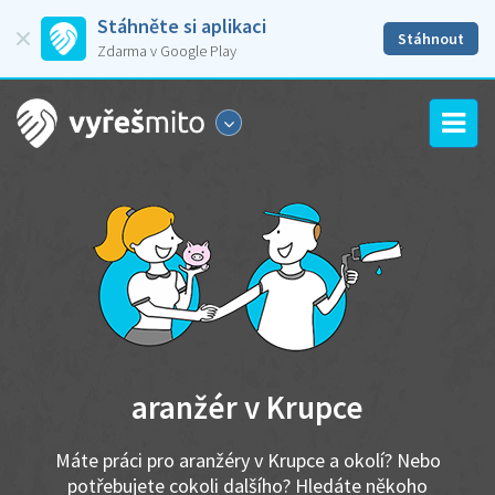
Stáhněte si aplikaci
Stáhnout
Zdarma v Google Play
aranžér v Krupce
Máte práci pro aranžéry v Krupce a okolí? Nebo
potřebujete cokoli dalšího? Hledáte někoho