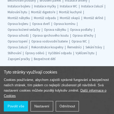
Betonování podlahy
Broušení parket
Instalace antény
Instalace bojleru
Instalace myčky
Instalace WC
Instalace žaluzií
Malování bytu
Montáž digestoře
Montáž kuchyně
Montáž nábytku
Montáž odpadu
Montáž okapů
Montáž skříně
Oprava bojleru
Oprava dveří
Oprava komínu
Oprava kožené sedačky
Oprava nábytku
Oprava podlahy
Oprava schodů
Oprava sprchového koutu
Oprava střechy
Oprava topení
Oprava vodovodní baterie
Oprava WC
Oprava žaluzií
Rekonstrukce koupelny
Řemeslníci
Sekání trávy
Stěhování
Úpravy oděvů
Vyčištění odpadu
Vyklízení bytu
Zapojení pračky
Bezpečnost dětí
Tyto stránky využívají cookies
Cookies používáme, abychom zajistili správné fungování a bezpečnost
Součást skupiny
našich stránek, tím pádem co nejlepší zkušenost při návštěvě. Svá
nastavení cookies můžete později kdykoliv změnit.
Další informace o
Cookies
Povolit vše
Nastavení
Odmítnout