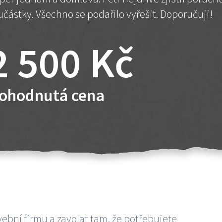
učástky. Všechno se podařilo vyřešit. Doporučuji!
2 500 Kč
ohodnutá cena
vební firmu a zavolat tam, že potřebujete