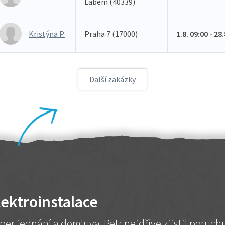
Labem (40339)
Kristýna P.
Praha 7 (17000)
1.8. 09:00 - 28
Další zakázky
lektroinstalace
per jednání a domluva. Petr nejdříve zjistil poruc