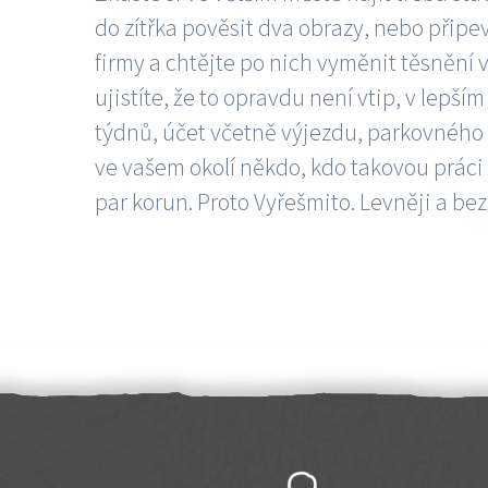
do zítřka pověsit dva obrazy, nebo připev
firmy a chtějte po nich vyměnit těsnění v
ujistíte, že to opravdu není vtip, v lepš
týdnů, účet včetně výjezdu, parkovného a
ve vašem okolí někdo, kdo takovou práci
par korun. Proto Vyřešmito. Levněji a bez