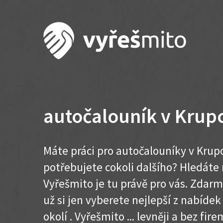
autočalouník v Krup
Máte práci pro autočalouníky v Krup
potřebujete cokoli dalšího? Hledát
Vyřešmito je tu právě pro vás. Zdar
už si jen vyberete nejlepší z nabíde
okolí . Vyřešmito ... levněji a bez firem