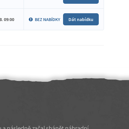
.8. 09:00
BEZ NABÍDKY
Dát nabídku
hu a následně začal shánět náhradní