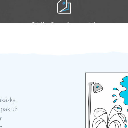
Práci hradíte po výkonu na místě
Odměna po práci
akázky.
 pak už
ám
 ,