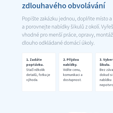
zdlouhavého obvolávání
Popište zakázku jednou, doplňte místo a
a porovnejte nabídky šikulů z okolí. Vyře
vhodné pro menší práce, opravy, montáž
dlouho odkládané domácí úkoly.
1. Zadáte
2. Přijdou
3. Vybe
poptávku.
nabídky.
šikulu.
Stačí několik
Vidíte cenu,
Bez záva
detailů, fotka je
komunikaci a
dokud si
výhoda.
dostupnost.
nabídku
nepotvrd