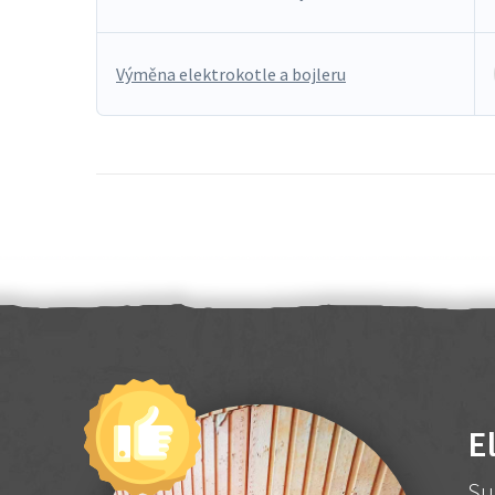
Výměna elektrokotle a bojleru
E
Su