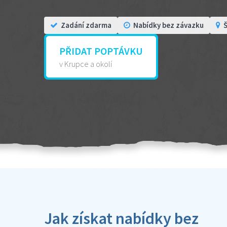
Zadání zdarma
Nabídky bez závazku
Š
PŘIDAT POPTÁVKU
v Krupce a okolí
Jak získat nabídky bez