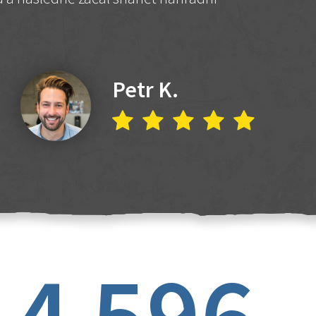
Petr K.
4 596