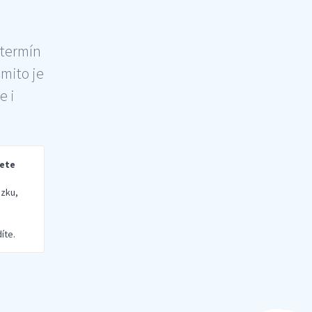
 termín
šmito je
e i
rete
zku,
íte.