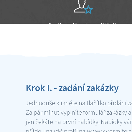
Sami hodnotíte schopnosti šikulů
Ověření šikulové
Krok I. - zadání zakázky
Jednoduše klikněte na tlačítko přidání z
Za pár minut vyplníte formulář zakázky a
jen čekáte na první nabídky. Nabídky v
příjdou na váš profil na www.vyresmito.cz