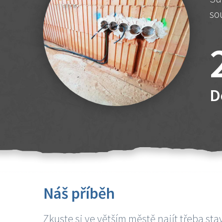
so
D
Náš příběh
Zkuste si ve větším městě najít třeba sta