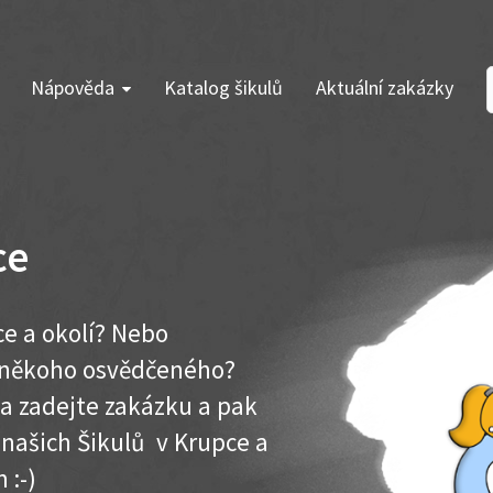
Nápověda
Katalog šikulů
Aktuální zakázky
ce
ce a okolí? Nebo
e někoho osvědčeného?
ma zadejte zakázku a pak
k našich Šikulů v Krupce a
 :-)