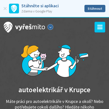
Stáhněte si aplikaci
Stáhnout
Zdarma v Google Play
autoelektrikář v Krupce
Máte práci pro autoelektrikáře v Krupce a okolí? Nebo
potřebujete cokoli dalšího? Hledáte někoho