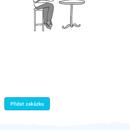
Krok III. - Hodnocení
Vybraný šikula vaše zadání po domluvě a v souladu s
jeho nabídkou vyřeší. Po splnění úkolu mu náleží
dohodnutá odměna. Zda proběhlo vše jak mělo, se
ostatní dozví z vašeho vzájemného hodnocení. A
máte vyřešeno :-)
Přidat zakázku