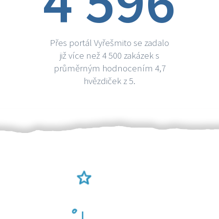
4 596
Přes portál Vyřešmito se zadalo
již více než 4 500 zakázek s
průměrným hodnocením 4,7
hvězdiček z 5.
Ověření šikulové
Odměna po práci