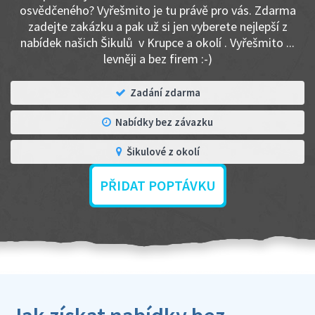
osvědčeného? Vyřešmito je tu právě pro vás. Zdarma
zadejte zakázku a pak už si jen vyberete nejlepší z
nabídek našich Šikulů v Krupce a okolí . Vyřešmito ...
levněji a bez firem :-)
Zadání zdarma
Nabídky bez závazku
Šikulové z okolí
PŘIDAT POPTÁVKU