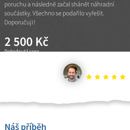
poruchu a následně začal shánět náhradní
součástky. Všechno se podařilo vyřešit.
Doporučuji!
2 500 Kč
Dohodnutá cena
Petr K.
Náš příběh