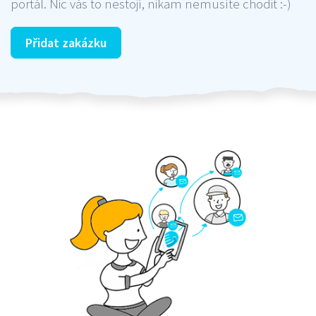
portál. Nic vás to nestojí, nikam nemusíte chodit :-)
Přidat zakázku