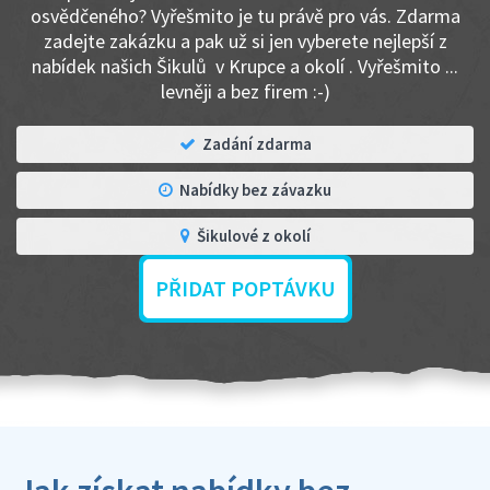
osvědčeného? Vyřešmito je tu právě pro vás. Zdarma
zadejte zakázku a pak už si jen vyberete nejlepší z
nabídek našich Šikulů v Krupce a okolí . Vyřešmito ...
levněji a bez firem :-)
Zadání zdarma
Nabídky bez závazku
Šikulové z okolí
PŘIDAT POPTÁVKU