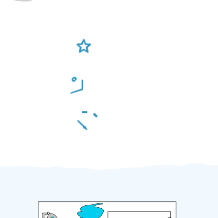
Ověření šikulové
Odměna po práci
Za 2 minuty