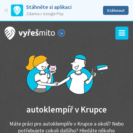
Stáhněte si aplikaci
Stáhnout
Zdarma v Google Play
autoklempíř v Krupce
Máte práci pro autoklempíře v Krupce a okolí? Nebo
potřebujete cokoli dalšího? Hledáte někoho