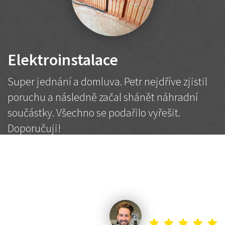
Elektroinstalace
Super jednání a domluva. Petr nejdříve zjistil
poruchu a následně začal shánět náhradní
součástky. Všechno se podařilo vyřešit.
Doporučuji!
2 500 Kč
Dohodnutá cena
Petr K.