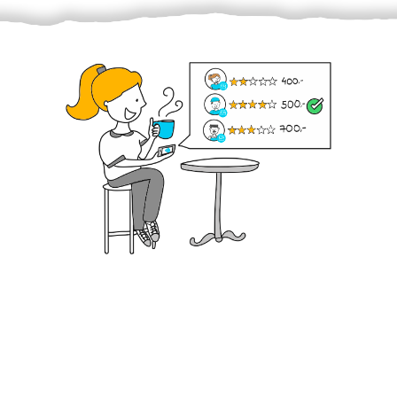
Krok III. - Hodnocení
Vybraný šikula vaše zadání po domluvě a v souladu s
jeho nabídkou vyřeší. Po splnění úkolu mu náleží
dohodnutá odměna. Zda proběhlo vše jak mělo, se