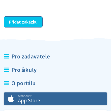
ostatní dozví z vašeho vzájemného hodnocení. A
máte vyřešeno :-)
Přidat zakázku
Pro zadavatele
Pro šikuly
O portálu
Stáhnout v
App Store