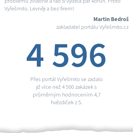
problému zvládne a rád si vydělá par korun. Proto
Vyřešmito. Levněji a bez firem!
Martin Bedroš
zakladatel portálu Vyřešmito.cz
4 596
Přes portál Vyřešmito se zadalo
již více než 4 500 zakázek s
průměrným hodnocením 4,7
hvězdiček z 5.