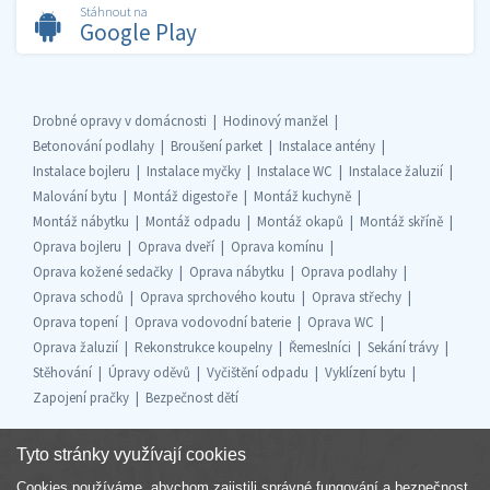
Stáhnout na
Google Play
Drobné opravy v domácnosti
Hodinový manžel
Betonování podlahy
Broušení parket
Instalace antény
Instalace bojleru
Instalace myčky
Instalace WC
Instalace žaluzií
Malování bytu
Montáž digestoře
Montáž kuchyně
Montáž nábytku
Montáž odpadu
Montáž okapů
Montáž skříně
Oprava bojleru
Oprava dveří
Oprava komínu
Oprava kožené sedačky
Oprava nábytku
Oprava podlahy
Oprava schodů
Oprava sprchového koutu
Oprava střechy
Oprava topení
Oprava vodovodní baterie
Oprava WC
Oprava žaluzií
Rekonstrukce koupelny
Řemeslníci
Sekání trávy
Stěhování
Úpravy oděvů
Vyčištění odpadu
Vyklízení bytu
Zapojení pračky
Bezpečnost dětí
Tyto stránky využívají cookies
Cookies používáme, abychom zajistili správné fungování a bezpečnost