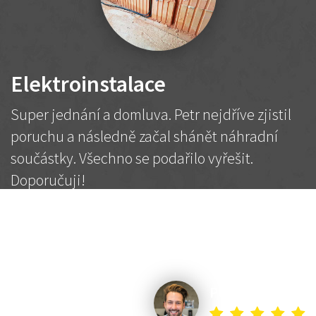
Elektroinstalace
Super jednání a domluva. Petr nejdříve zjistil
poruchu a následně začal shánět náhradní
součástky. Všechno se podařilo vyřešit.
Doporučuji!
2 500 Kč
Dohodnutá cena
Petr K.