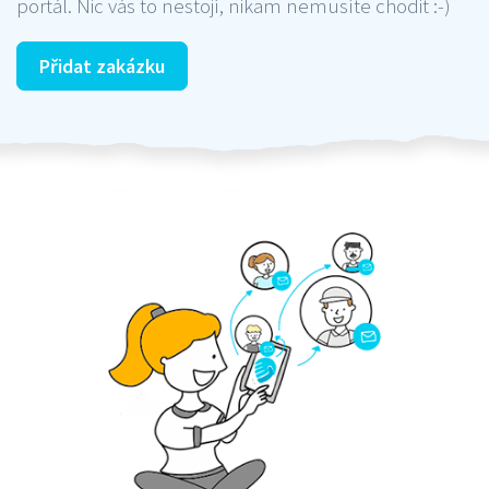
portál. Nic vás to nestojí, nikam nemusíte chodit :-)
Přidat zakázku