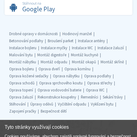
Stáhnout na
Google Play
Drobné opravy v domácnosti
Hodinový manžel
Betonování podlahy
Broušení parket
Instalace antény
Instalace bojleru
Instalace myčky
Instalace WC
Instalace žaluzií
Malování bytu
Montáž digestoře
Montáž kuchyně
Montáž nábytku
Montáž odpadu
Montáž okapů
Montáž skříně
Oprava bojleru
Oprava dveří
Oprava komínu
Oprava kožené sedačky
Oprava nábytku
Oprava podlahy
Oprava schodů
Oprava sprchového koutu
Oprava střechy
Oprava topení
Oprava vodovodní baterie
Oprava WC
Oprava žaluzií
Rekonstrukce koupelny
Řemeslníci
Sekání trávy
Stěhování
Úpravy oděvů
Vyčištění odpadu
Vyklízení bytu
Zapojení pračky
Bezpečnost dětí
Tyto stránky využívají cookies
Cookies používáme, abychom zajistili správné fungování a bezpečnost