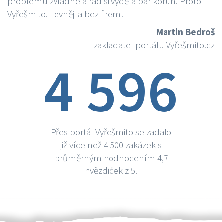
problému zvládne a rád si vydělá par korun. Proto
Vyřešmito. Levněji a bez firem!
Martin Bedroš
zakladatel portálu Vyřešmito.cz
4 596
Přes portál Vyřešmito se zadalo
již více než 4 500 zakázek s
průměrným hodnocením 4,7
hvězdiček z 5.