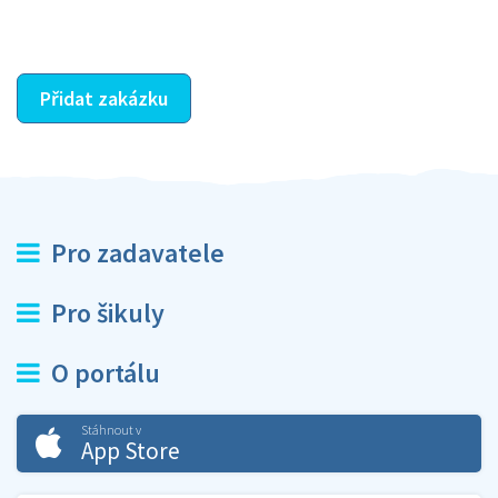
ostatní dozví z vašeho vzájemného hodnocení. A
máte vyřešeno :-)
Přidat zakázku
Pro zadavatele
Pro šikuly
O portálu
Stáhnout v
App Store