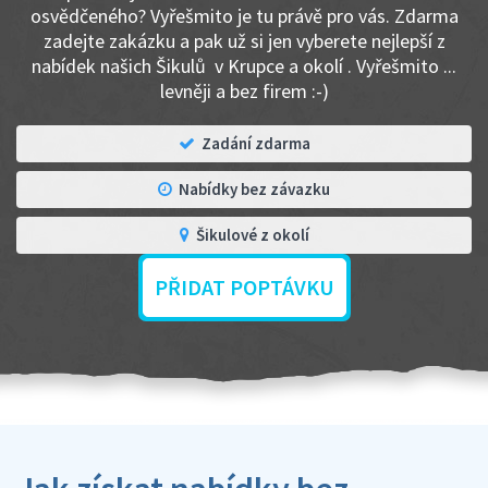
osvědčeného? Vyřešmito je tu právě pro vás. Zdarma
zadejte zakázku a pak už si jen vyberete nejlepší z
nabídek našich Šikulů v Krupce a okolí . Vyřešmito ...
levněji a bez firem :-)
Zadání zdarma
Nabídky bez závazku
Šikulové z okolí
PŘIDAT POPTÁVKU