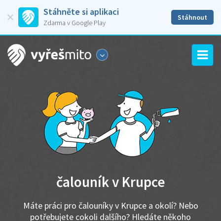
Stáhněte si aplikaci
Stáhnout
Zdarma v Google Play
čalouník v Krupce
Máte práci pro čalouníky v Krupce a okolí? Nebo
potřebujete cokoli dalšího? Hledáte někoho