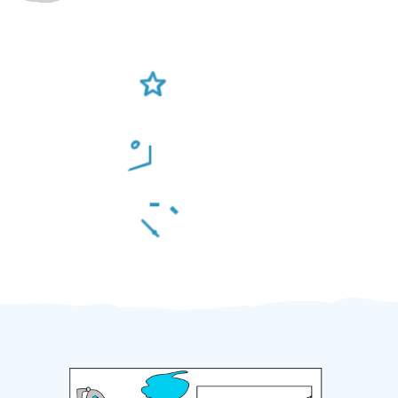
Ověření šikulové
Odměna po práci
Za 2 minuty