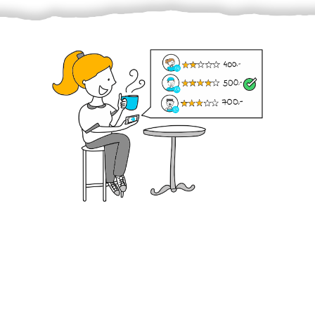
Krok III. - Hodnocení
Vybraný šikula vaše zadání po domluvě a v souladu s
jeho nabídkou vyřeší. Po splnění úkolu mu náleží
dohodnutá odměna. Zda proběhlo vše jak mělo, se