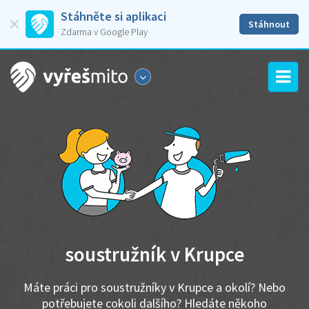
Stáhněte si aplikaci
Stáhnout
Zdarma v Google Play
soustružník v Krupce
Máte práci pro soustružníky v Krupce a okolí? Nebo
potřebujete cokoli dalšího? Hledáte někoho