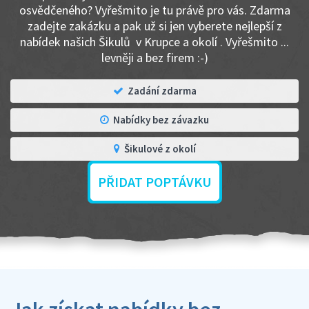
osvědčeného? Vyřešmito je tu právě pro vás. Zdarma
zadejte zakázku a pak už si jen vyberete nejlepší z
nabídek našich Šikulů v Krupce a okolí . Vyřešmito ...
levněji a bez firem :-)
Zadání zdarma
Nabídky bez závazku
Šikulové z okolí
PŘIDAT POPTÁVKU