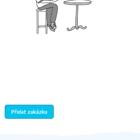
Krok III. - Hodnocení
Vybraný šikula vaše zadání po domluvě a v souladu s
jeho nabídkou vyřeší. Po splnění úkolu mu náleží
dohodnutá odměna. Zda proběhlo vše jak mělo, se
ostatní dozví z vašeho vzájemného hodnocení. A
máte vyřešeno :-)
Přidat zakázku