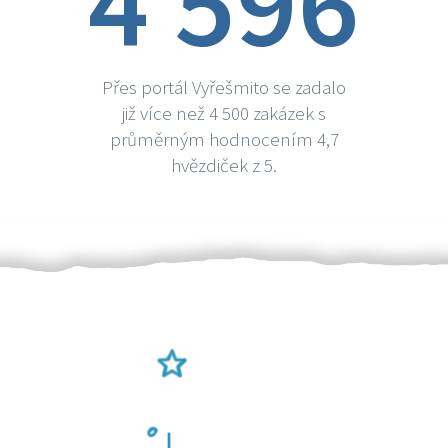
4 596
Přes portál Vyřešmito se zadalo
již více než 4 500 zakázek s
průměrným hodnocením 4,7
hvězdiček z 5.
Ověření šikulové
Odměna po práci