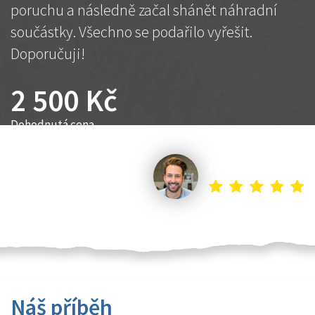
poruchu a následně začal shánět náhradní
součástky. Všechno se podařilo vyřešit.
Doporučuji!
2 500 Kč
Dohodnutá cena
Petr K.
Náš příběh