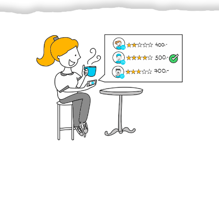
Krok III. - Hodnocení
Vybraný šikula vaše zadání po domluvě a v souladu s
jeho nabídkou vyřeší. Po splnění úkolu mu náleží
dohodnutá odměna. Zda proběhlo vše jak mělo, se