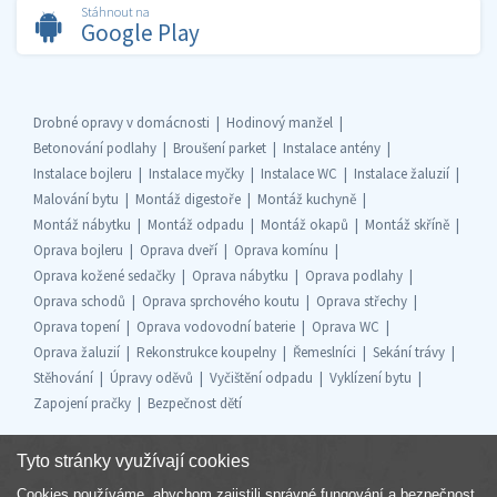
Stáhnout na
Google Play
Drobné opravy v domácnosti
Hodinový manžel
Betonování podlahy
Broušení parket
Instalace antény
Instalace bojleru
Instalace myčky
Instalace WC
Instalace žaluzií
Malování bytu
Montáž digestoře
Montáž kuchyně
Montáž nábytku
Montáž odpadu
Montáž okapů
Montáž skříně
Oprava bojleru
Oprava dveří
Oprava komínu
Oprava kožené sedačky
Oprava nábytku
Oprava podlahy
Oprava schodů
Oprava sprchového koutu
Oprava střechy
Oprava topení
Oprava vodovodní baterie
Oprava WC
Oprava žaluzií
Rekonstrukce koupelny
Řemeslníci
Sekání trávy
Stěhování
Úpravy oděvů
Vyčištění odpadu
Vyklízení bytu
Zapojení pračky
Bezpečnost dětí
Tyto stránky využívají cookies
Cookies používáme, abychom zajistili správné fungování a bezpečnost