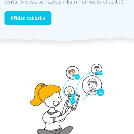
portál. Nic vás to nestojí, nikam nemusíte chodit :-)
Přidat zakázku