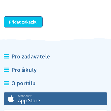
ostatní dozví z vašeho vzájemného hodnocení. A
máte vyřešeno :-)
Přidat zakázku
Pro zadavatele
Pro šikuly
O portálu
Stáhnout v
App Store