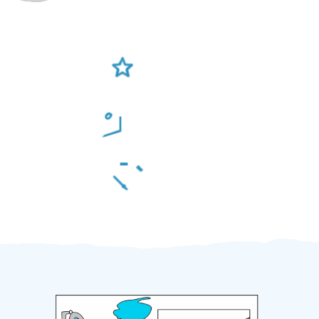
Ověření šikulové
Odměna po práci
Za 2 minuty