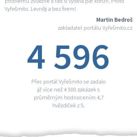
problému zvládne a rád si vydělá par korun. Proto
Vyřešmito. Levněji a bez firem!
Martin Bedroš
zakladatel portálu Vyřešmito.cz
4 596
Přes portál Vyřešmito se zadalo
již více než 4 500 zakázek s
průměrným hodnocením 4,7
hvězdiček z 5.