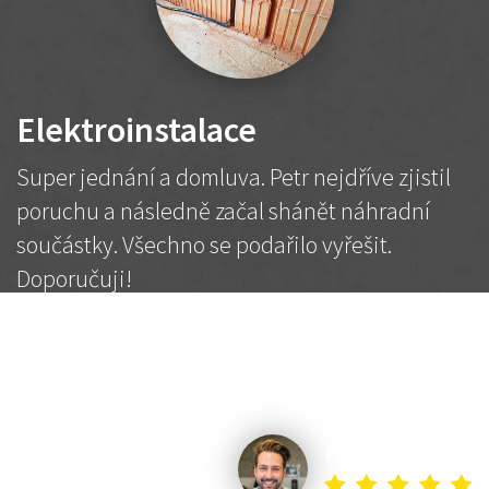
Elektroinstalace
Super jednání a domluva. Petr nejdříve zjistil
poruchu a následně začal shánět náhradní
součástky. Všechno se podařilo vyřešit.
Doporučuji!
2 500 Kč
Dohodnutá cena
Petr K.