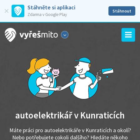
Stáhněte si aplikaci
Stáhnout
Zdarma v Google Play
autoelektrikář v Kunraticích
Máte práci pro autoelektrikáře v Kunraticích a okolí?
Nebo potřebujete cokoli dalšího? Hledáte někoho