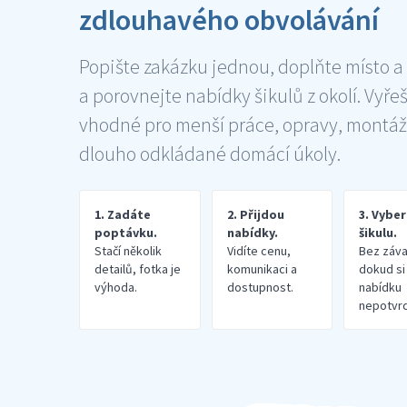
zdlouhavého obvolávání
Popište zakázku jednou, doplňte místo a
a porovnejte nabídky šikulů z okolí. Vyře
vhodné pro menší práce, opravy, montáž
dlouho odkládané domácí úkoly.
1. Zadáte
2. Přijdou
3. Vybe
poptávku.
nabídky.
šikulu.
Stačí několik
Vidíte cenu,
Bez záva
detailů, fotka je
komunikaci a
dokud si
výhoda.
dostupnost.
nabídku
nepotvrd