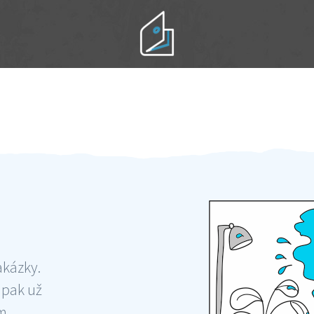
Práci hradíte po výkonu na místě
Odměna po práci
akázky.
 pak už
ám