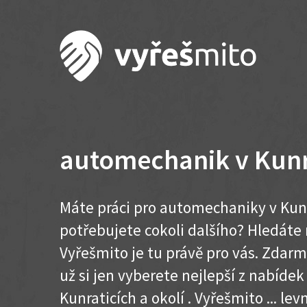
automechanik v Kunr
Máte práci pro automechaniky v Kunr
potřebujete cokoli dalšího? Hledát
Vyřešmito je tu právě pro vás. Zdar
už si jen vyberete nejlepší z nabídek
Kunraticích a okolí . Vyřešmito ... levn