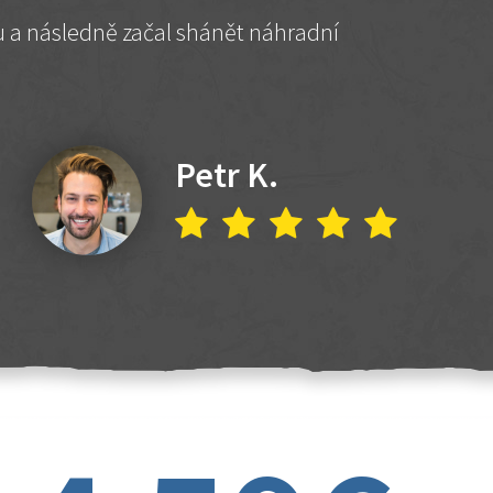
hu a následně začal shánět náhradní
Petr K.