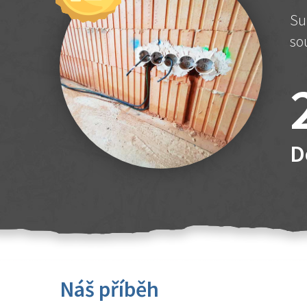
Su
so
D
Náš příběh