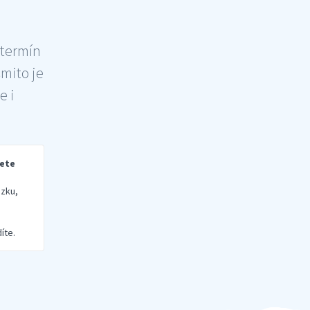
 termín
šmito je
e i
rete
zku,
íte.