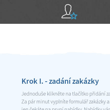
Sami hodnotíte schopnosti šikulů
Ověření šikulové
Krok I. - zadání zakázky
Jednoduše klikněte na tlačítko přidání z
Za pár minut vyplníte formulář zakázky a
jen čekáte na první nabídky. Nabídky v