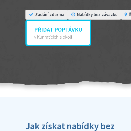
Zadání zdarma
Nabídky bez závazku
Š
PŘIDAT POPTÁVKU
v Kunraticích a okolí
Jak získat nabídky bez