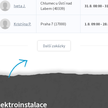
Chlumec u Ústí nad
Iveta J.
31.8. 08:00 - 3
Labem (40339)
Kristýna P.
Praha 7 (17000)
1.8. 09:00 - 28
Další zakázky
lektroinstalace