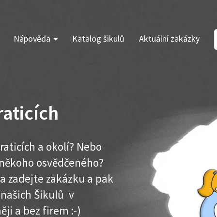
Nápověda
Katalog šikulů
Aktuální zakázky
aticích
aticích a okolí? Nebo
e někoho osvědčeného?
ma zadejte zakázku a pak
 našich Šikulů v
ěji a bez firem :-)