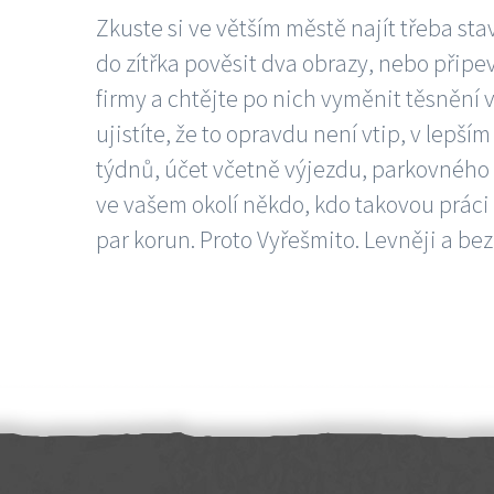
Zkuste si ve větším městě najít třeba sta
do zítřka pověsit dva obrazy, nebo připev
firmy a chtějte po nich vyměnit těsnění v
ujistíte, že to opravdu není vtip, v lepš
týdnů, účet včetně výjezdu, parkovného a
ve vašem okolí někdo, kdo takovou práci
par korun. Proto Vyřešmito. Levněji a bez