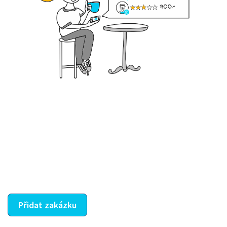
Krok III. - Hodnocení
Vybraný šikula vaše zadání po domluvě a v souladu s
jeho nabídkou vyřeší. Po splnění úkolu mu náleží
dohodnutá odměna. Zda proběhlo vše jak mělo, se
ostatní dozví z vašeho vzájemného hodnocení. A
máte vyřešeno :-)
Přidat zakázku