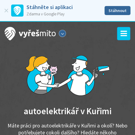
Stáhněte si aplikaci
Stáhnout
Zdarma v Google Play
autoelektrikář v Kuřimi
Máte práci pro autoelektrikáře v Kuřimi a okolí? Nebo
potřebujete cokoli dalšího? Hledáte někoho