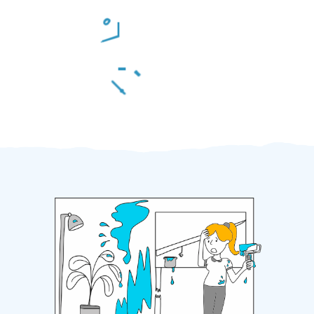
Odměna po práci
Za 2 minuty