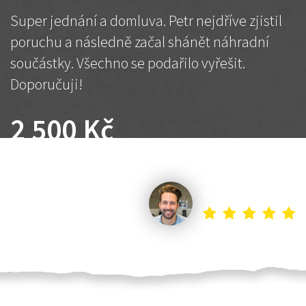
Super jednání a domluva. Petr nejdříve zjistil
poruchu a následně začal shánět náhradní
součástky. Všechno se podařilo vyřešit.
Doporučuji!
2 500 Kč
Dohodnutá cena
Petr K.