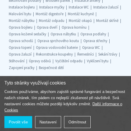
Betonování podlahy
Broušení parket
Instalace antény
Instalace bojleru
Instalace myčky
Instalace WC
Instalace žaluzií
Malování bytu
Montáž digestoře
Montáž kuchyně
Montáž nábytku
Montáž odpadu
Montáž okapů
Montáž skříně
Oprava bojleru
Oprava dveří
Oprava komínu
Oprava kožené sedačky
Oprava nábytku
Oprava podlahy
Oprava schodů
Oprava sprchového koutu
Oprava střechy
Oprava topení
Oprava vodovodní baterie
Oprava WC
Oprava žaluzií
Rekonstrukce koupelny
Řemeslníci
Sekání trávy
Stěhování
Úpravy oděvů
Vyčištění odpadu
Vyklízení bytu
Zapojení pračky
Bezpečnost dětí
Tyto stránky využívají cookies
Cookies používáme, abychom zajistili správné fungování a bezpečnost
Součást skupiny
našich stránek, tím pádem co nejlepší zkušenost při návštěvě. Svá
nastavení cookies můžete později kdykoliv změnit.
Další informace o
Cookies
Povolit vše
Nastavení
Odmítnout