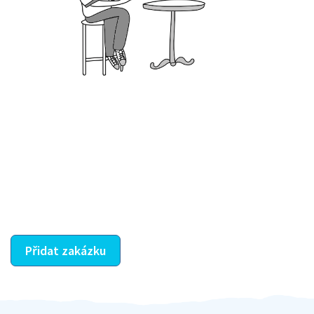
Krok III. - Hodnocení
Vybraný šikula vaše zadání po domluvě a v souladu s
jeho nabídkou vyřeší. Po splnění úkolu mu náleží
dohodnutá odměna. Zda proběhlo vše jak mělo, se
ostatní dozví z vašeho vzájemného hodnocení. A
máte vyřešeno :-)
Přidat zakázku