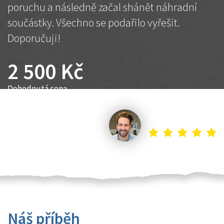
poruchu a následně začal shánět náhradní
součástky. Všechno se podařilo vyřešit.
Doporučuji!
2 500 Kč
Dohodnutá cena
Petr K.
Náš příběh