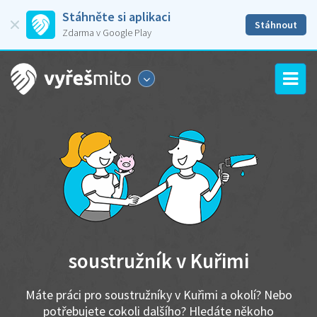
Stáhněte si aplikaci
Stáhnout
Zdarma v Google Play
soustružník v Kuřimi
Máte práci pro soustružníky v Kuřimi a okolí? Nebo
potřebujete cokoli dalšího? Hledáte někoho