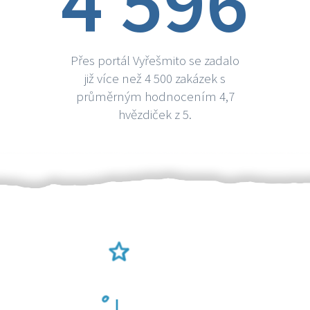
4 596
Přes portál Vyřešmito se zadalo
již více než 4 500 zakázek s
průměrným hodnocením 4,7
hvězdiček z 5.
Ověření šikulové
Odměna po práci