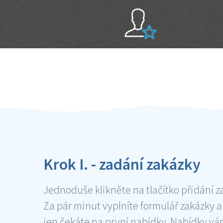
Sami hodnotíte schopnosti šikulů
Ověření šikulové
Krok I. - zadání zakázky
Jednoduše klikněte na tlačítko přidání z
Za pár minut vyplníte formulář zakázky a
jen čekáte na první nabídky. Nabídky v