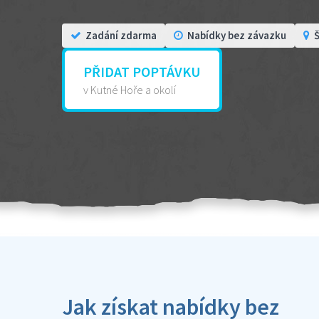
Zadání zdarma
Nabídky bez závazku
Š
PŘIDAT POPTÁVKU
v Kutné Hoře a okolí
Jak získat nabídky bez