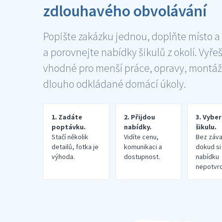
zdlouhavého obvolávání
Popište zakázku jednou, doplňte místo a
a porovnejte nabídky šikulů z okolí. Vyře
vhodné pro menší práce, opravy, montáž
dlouho odkládané domácí úkoly.
1. Zadáte
2. Přijdou
3. Vybe
poptávku.
nabídky.
šikulu.
Stačí několik
Vidíte cenu,
Bez záva
detailů, fotka je
komunikaci a
dokud si
výhoda.
dostupnost.
nabídku
nepotvrd