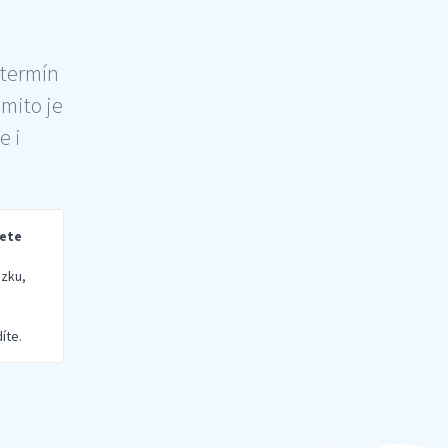
 termín
šmito je
e i
rete
zku,
íte.