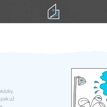
Práci hradíte po výkonu na místě
Odměna po práci
akázky.
 pak už
ám