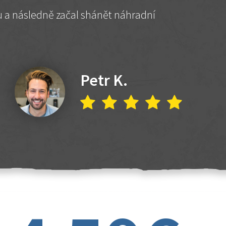
hu a následně začal shánět náhradní
Petr K.