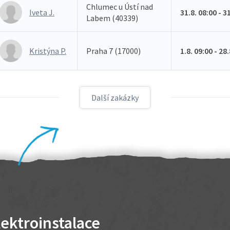
Chlumec u Ústí nad
Iveta J.
31.8. 08:00 - 3
Labem (40339)
Kristýna P.
Praha 7 (17000)
1.8. 09:00 - 28
Další zakázky
lektroinstalace