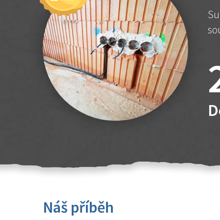
Su
so
D
Náš příběh