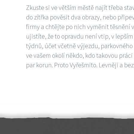
Zkuste si ve větším městě najít třeba sta
do zítřka pověsit dva obrazy, nebo připev
firmy a chtějte po nich vyměnit těsnění v
ujistíte, že to opravdu není vtip, v lepš
týdnů, účet včetně výjezdu, parkovného a
ve vašem okolí někdo, kdo takovou práci
par korun. Proto Vyřešmito. Levněji a bez