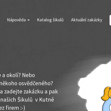
Nápověda
Katalog šikulů
Aktuální zakázky
e a okolí? Nebo
e někoho osvědčeného?
ma zadejte zakázku a pak
k našich Šikulů v Kutné
ez firem :-)