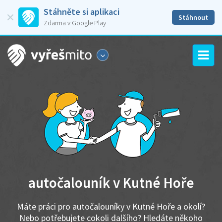
Stáhněte si aplikaci
Stáhnout
Zdarma v Google Play
autočalouník v Kutné Hoře
Máte práci pro autočalouníky v Kutné Hoře a okolí?
Nebo potřebujete cokoli dalšího? Hledáte někoho