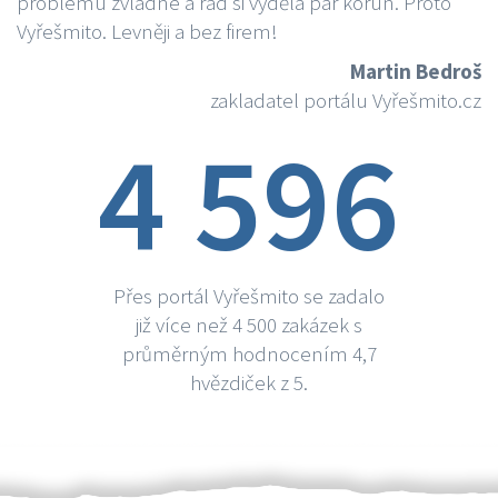
problému zvládne a rád si vydělá par korun. Proto
Vyřešmito. Levněji a bez firem!
Martin Bedroš
zakladatel portálu Vyřešmito.cz
4 596
Přes portál Vyřešmito se zadalo
již více než 4 500 zakázek s
průměrným hodnocením 4,7
hvězdiček z 5.