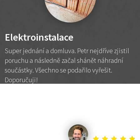
Elektroinstalace
Super jednání a domluva. Petr nejdříve zjistil
poruchu a následně začal shánět náhradní
součástky. Všechno se podařilo vyřešit.
Doporučuji!
2 500 Kč
Dohodnutá cena
Petr K.