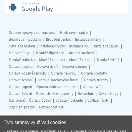
Stáhnout na
Google Play
Drobné opravy v domácnosti
Hodinový manžel
Betonování podlahy
Broušení parket
Instalace antény
Instalace bojleru
Instalace myčky
Instalace WC
Instalace žaluzií
Malování bytu
Montáž digestoře
Montáž kuchyně
Montáž nábytku
Montáž odpadu
Montáž okapů
Montáž skříně
Oprava bojleru
Oprava dveří
Oprava komínu
Oprava kožené sedačky
Oprava nábytku
Oprava podlahy
Oprava schodů
Oprava sprchového koutu
Oprava střechy
Oprava topení
Oprava vodovodní baterie
Oprava WC
Oprava žaluzií
Rekonstrukce koupelny
Řemeslníci
Sekání trávy
Stěhování
Úpravy oděvů
Vyčištění odpadu
Vyklízení bytu
Zapojení pračky
Bezpečnost dětí
Tyto stránky využívají cookies
Cookies používáme, abychom zajistili správné fungování a bezpečnost