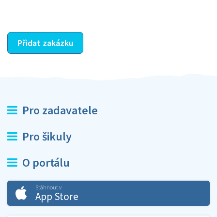
ostatní dozví z vašeho vzájemného hodnocení. A
máte vyřešeno :-)
Přidat zakázku
Pro zadavatele
Pro šikuly
O portálu
Stáhnout v
App Store