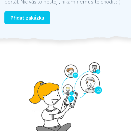
portál. Nic vás to nestojí, nikam nemusíte chodit :-)
Přidat zakázku