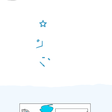
Ověření šikulové
Odměna po práci
Za 2 minuty