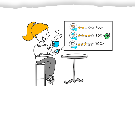
Krok III. - Hodnocení
Vybraný šikula vaše zadání po domluvě a v souladu s
jeho nabídkou vyřeší. Po splnění úkolu mu náleží
dohodnutá odměna. Zda proběhlo vše jak mělo, se