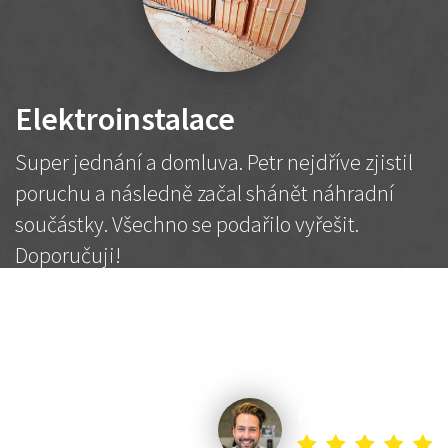
Elektroinstalace
Super jednání a domluva. Petr nejdříve zjistil
poruchu a následně začal shánět náhradní
součástky. Všechno se podařilo vyřešit.
Doporučuji!
2 500 Kč
Dohodnutá cena
Petr K.