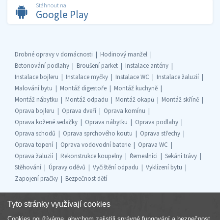
Stáhnout na
Google Play
Drobné opravy v domácnosti
Hodinový manžel
Betonování podlahy
Broušení parket
Instalace antény
Instalace bojleru
Instalace myčky
Instalace WC
Instalace žaluzií
Malování bytu
Montáž digestoře
Montáž kuchyně
Montáž nábytku
Montáž odpadu
Montáž okapů
Montáž skříně
Oprava bojleru
Oprava dveří
Oprava komínu
Oprava kožené sedačky
Oprava nábytku
Oprava podlahy
Oprava schodů
Oprava sprchového koutu
Oprava střechy
Oprava topení
Oprava vodovodní baterie
Oprava WC
Oprava žaluzií
Rekonstrukce koupelny
Řemeslníci
Sekání trávy
Stěhování
Úpravy oděvů
Vyčištění odpadu
Vyklízení bytu
Zapojení pračky
Bezpečnost dětí
Tyto stránky využívají cookies
Cookies používáme, abychom zajistili správné fungování a bezpečnost