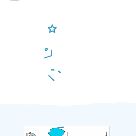
Ověření šikulové
Odměna po práci
Za 2 minuty