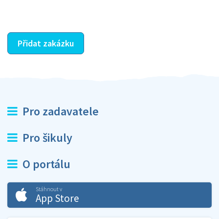
ostatní dozví z vašeho vzájemného hodnocení. A
máte vyřešeno :-)
Přidat zakázku
Pro zadavatele
Pro šikuly
O portálu
Stáhnout v
App Store