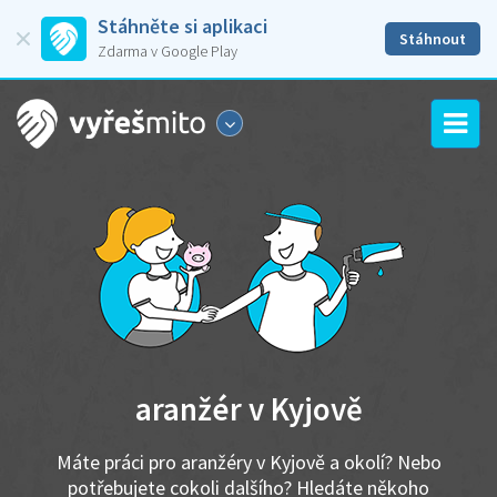
Stáhněte si aplikaci
Stáhnout
Zdarma v Google Play
aranžér v Kyjově
Máte práci pro aranžéry v Kyjově a okolí? Nebo
potřebujete cokoli dalšího? Hledáte někoho