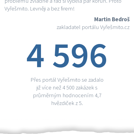
problému zvládne a rád si vydělá par korun. Proto
Vyřešmito. Levněji a bez firem!
Martin Bedroš
zakladatel portálu Vyřešmito.cz
4 596
Přes portál Vyřešmito se zadalo
již více než 4 500 zakázek s
průměrným hodnocením 4,7
hvězdiček z 5.