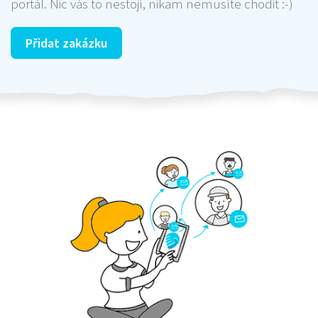
portál. Nic vás to nestojí, nikam nemusíte chodit :-)
Přidat zakázku